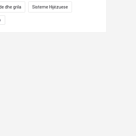
de dhe grila
Sisteme Hijëzuese
s