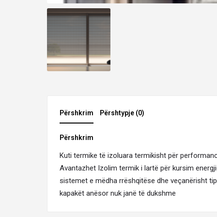
Përshkrim
Përshtypje (0)
Përshkrim
Kuti termike të izoluara termikisht për perform
Avantazhet Izolim termik i lartë për kursim energ
sistemet e mëdha rrëshqitëse dhe veçanërisht ti
kapakët anësor nuk janë të dukshme