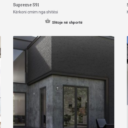
Supreme S91
Kërkoni cmim nga shitësi
Shtoje në shportë