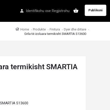
Publikoni
Identifikohu
ose
Regjistrohu
Home
Produkte
Finitura
Dyer dhe dritare
Grila të izoluara termikisht SMARTIA S13600
luara termikisht SMARTIA
sht SMARTIA S13600