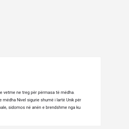
 e vetme ne treg për përmasa të mëdha.
e mëdha Nivel sigurie shumë i lartë Unik për
imale, sidomos në anën e brendshme nga ku