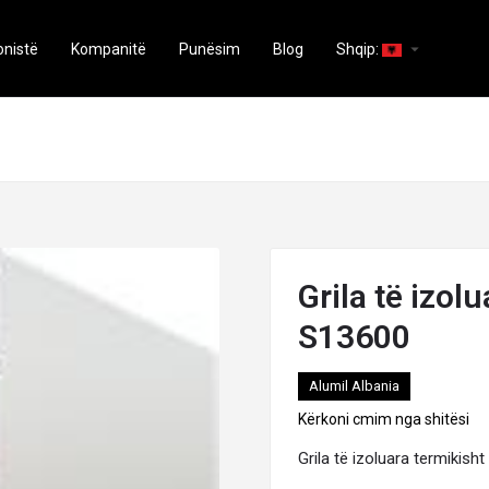
arrow_drop_down
onistë
Kompanitë
Punësim
Blog
Shqip:
Grila të izo
S13600
Alumil Albania
Kërkoni cmim nga shitësi
Grila të izoluara termiki