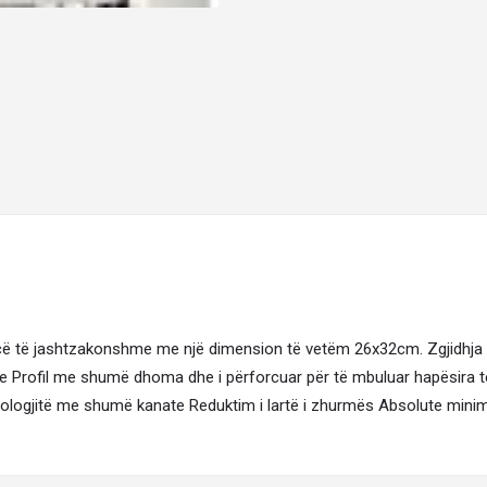
ancë të jashtzakonshme me një dimension të vetëm 26x32cm. Zgjidhja
jie Profil me shumë dhoma dhe i përforcuar për të mbuluar hapësira t
pologjitë me shumë kanate Reduktim i lartë i zhurmës Absolute min