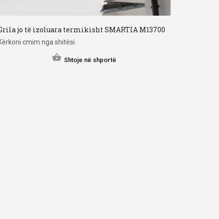
Grila jo të izoluara termikisht SMARTIA M13700
Kërkoni cmim nga shitësi
Shtoje në shportë