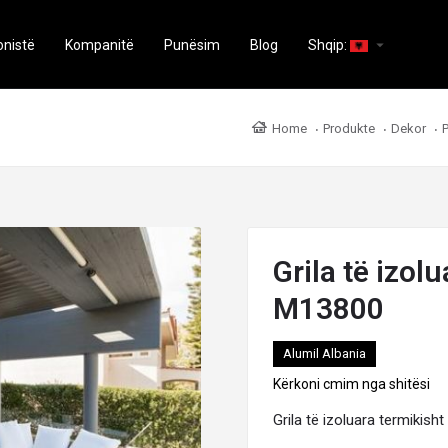
arrow_drop_down
onistë
Kompanitë
Punësim
Blog
Shqip:
Home
Produkte
Dekor
P
Grila të izo
M13800
Alumil Albania
Kërkoni cmim nga shitësi
Grila të izoluara termiki