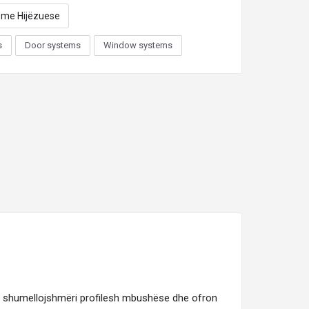
eme Hijëzuese
s
Door systems
Window systems
 një shumellojshmëri profilesh mbushëse dhe ofron