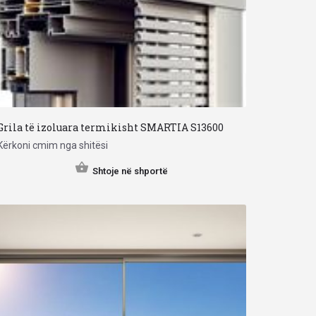
Grila të izoluara termikisht SMARTIA S13600
Kërkoni cmim nga shitësi
Shtoje në shportë