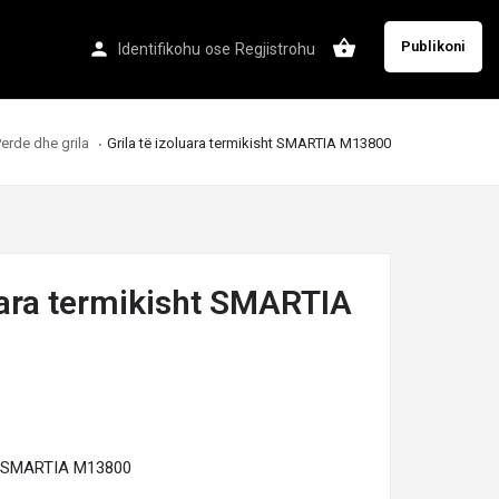
Publikoni
Identifikohu
ose
Regjistrohu
erde dhe grila
Grila të izoluara termikisht SMARTIA M13800
luara termikisht SMARTIA
sht SMARTIA M13800