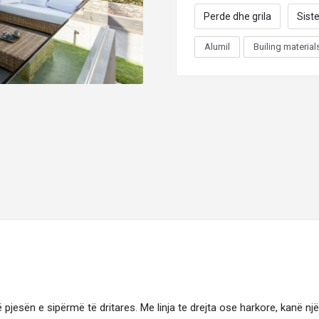
Perde dhe grila
Sist
Alumil
Builing material
në pjesën e sipërmë të dritares. Me linja te drejta ose harkore, kanë