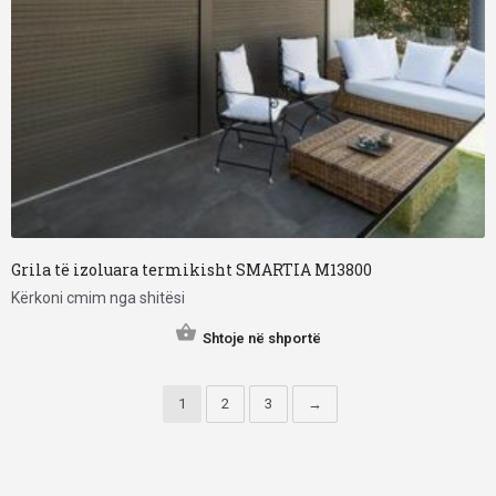
Grila të izoluara termikisht SMARTIA M13800
Kërkoni cmim nga shitësi
Shtoje në shportë
1
2
3
→