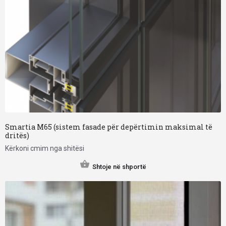
Smartia M65 (sistem fasade për depërtimin maksimal të
dritës)
Kërkoni cmim nga shitësi
Shtoje në shportë