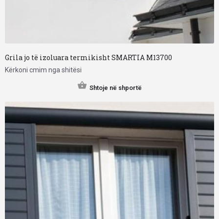
Grila jo të izoluara termikisht SMARTIA M13700
Kërkoni cmim nga shitësi
Shtoje në shportë