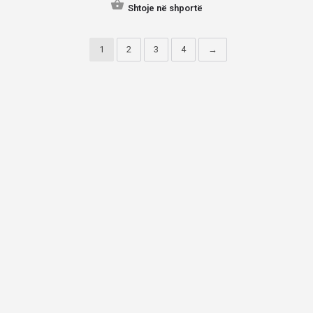
Shtoje në shportë
1
2
3
4
→