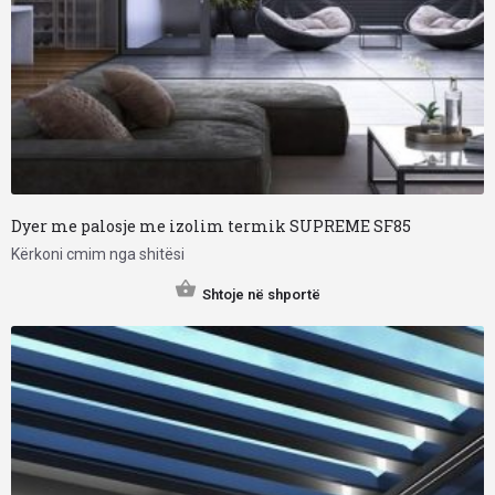
Dyer me palosje me izolim termik SUPREME SF85
Kërkoni cmim nga shitësi
Shtoje në shportë