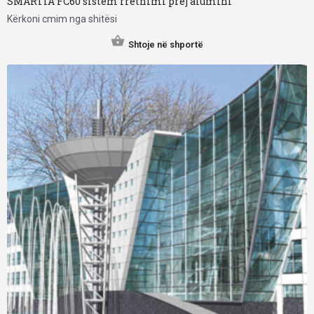
SMARTIA FC60 sistem rrethimi prej alumini
Kërkoni cmim nga shitësi
Shtoje në shportë