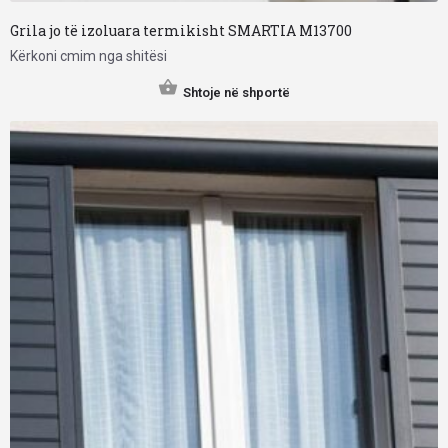
Grila jo të izoluara termikisht SMARTIA M13700
Kërkoni cmim nga shitësi
Shtoje në shportë