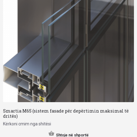
Smartia M65 (sistem fasade për depërtimin maksimal të
dritës)
Kërkoni cmim nga shitësi
Shtoje në shportë