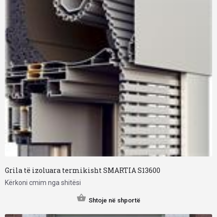
Grila të izoluara termikisht SMARTIA S13600
Kërkoni cmim nga shitësi
Shtoje në shportë