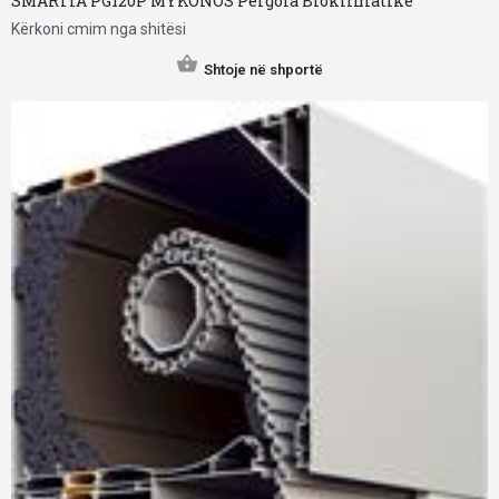
SMARTIA PG120P MYKONOS Pergola Bioklimatike
Kërkoni cmim nga shitësi
Shtoje në shportë