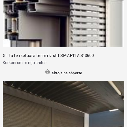
Grila të izoluara termikisht SMARTIA S13600
Kërkoni cmim nga shitësi
Shtoje në shportë