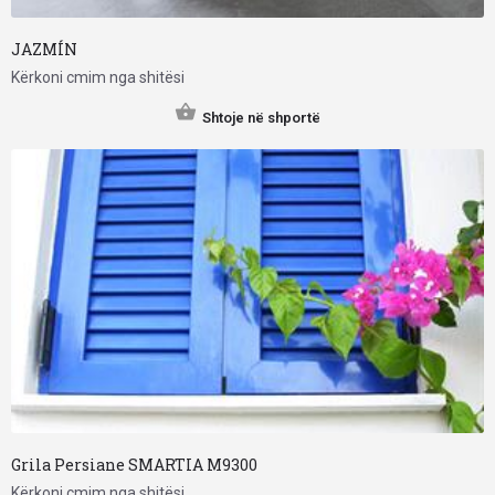
JAZMÍN
Kërkoni cmim nga shitësi
Shtoje në shportë
Grila Persiane SMARTIA M9300
Kërkoni cmim nga shitësi