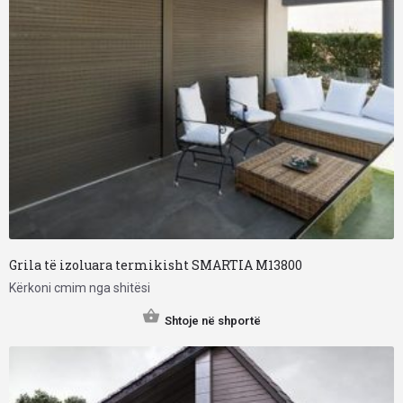
Grila të izoluara termikisht SMARTIA M13800
Kërkoni cmim nga shitësi
Shtoje në shportë