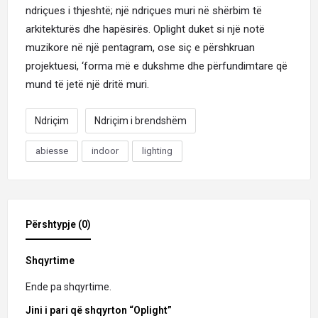
ndriçues
i thjeshtë; një ndriçues muri në shërbim të
arkitekturës dhe hapësirës.
Oplight
duket si një notë
muzikore në një pentagram, ose siç e përshkruan
projektuesi, ‘forma më e dukshme dhe përfundimtare që
mund të jetë një dritë muri.
Ndriçim
Ndriçim i brendshëm
abiesse
indoor
lighting
Përshtypje (0)
Shqyrtime
Ende pa shqyrtime.
Jini i pari që shqyrton “Oplight”