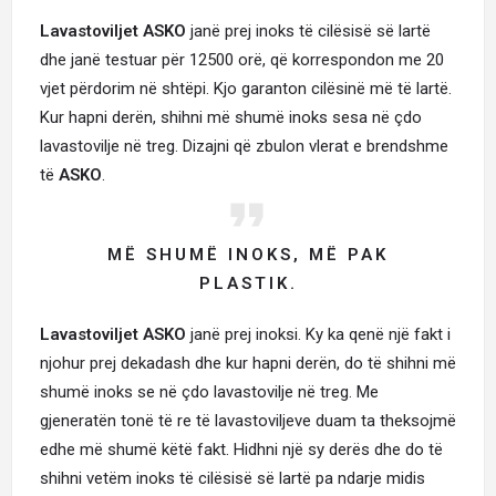
Lavastoviljet ASKO
janë prej inoks të cilësisë së lartë
dhe janë testuar për 12500 orë, që korrespondon me 20
vjet përdorim në shtëpi. Kjo garanton cilësinë më të lartë.
Kur hapni derën, shihni më shumë inoks sesa në çdo
lavastovilje në treg. Dizajni që zbulon vlerat e brendshme
të
ASKO
.
MË SHUMË
INOKS
, MË PAK
PLASTIK.
Lavastoviljet ASKO
janë prej inoksi. Ky ka qenë një fakt i
njohur prej dekadash dhe kur hapni derën, do të shihni më
shumë inoks se në çdo lavastovilje në treg. Me
gjeneratën tonë të re të lavastoviljeve duam ta theksojmë
edhe më shumë këtë fakt. Hidhni një sy derës dhe do të
shihni vetëm inoks të cilësisë së lartë pa ndarje midis