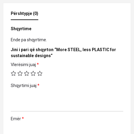
Përshtypje (0)
Shqyrtime
Ende pa shqyrtime.
Jini i pari që shqyrton “More STEEL, less PLASTIC for
sustainable designs”
Vlerësimi juaj
*
Shqyrtimi juaj
*
Emër
*