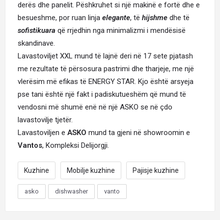
derës dhe panelit. Pëshkruhet si një makinë e fortë dhe e
besueshme, por ruan linja
elegante
, të
hijshme
dhe të
sofistikuara
që rrjedhin nga minimalizmi i mendësisë
skandinave.
Lavastoviljet XXL mund të lajnë deri në 17 sete pjatash
me rezultate të përsosura pastrimi dhe tharjeje, me një
vlerësim më efikas të ENERGY STAR. Kjo është arsyeja
pse tani është një fakt i padiskutueshëm që mund të
vendosni më shumë enë në një ASKO se në çdo
lavastovilje tjetër.
Lavastoviljen e
ASKO
mund ta gjeni në showroomin e
Vantos
, Kompleksi Delijorgji.
Kuzhine
Mobilje kuzhine
Pajisje kuzhine
asko
dishwasher
vanto