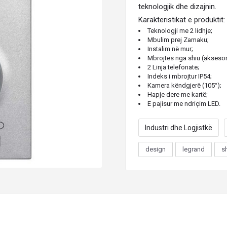
teknologjik dhe dizajnin.
Karakteristikat e produktit
:
Teknologji me 2 lidhje;
Mbulim prej Zamaku;
Instalim në mur;
Mbrojtës nga shiu (aksesor
2 Linja telefonate;
Indeks i mbrojtur IP54;
Kamera këndgjerë (105°);
Hapje dere me kartë;
E pajisur me ndriçim LED.
Industri dhe Logjistkë
design
legrand
s