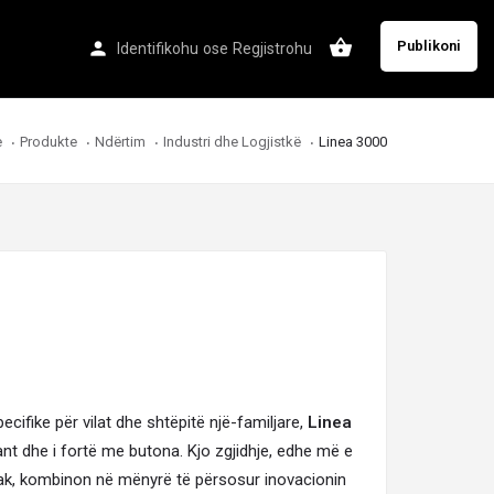
Publikoni
Identifikohu
ose
Regjistrohu
e
Produkte
Ndërtim
Industri dhe Logjistkë
Linea 3000
cifike për vilat dhe shtëpitë një-familjare,
Linea
nt dhe i fortë me butona. Kjo zgjidhje, edhe më e
mak, kombinon në mënyrë të përsosur inovacionin