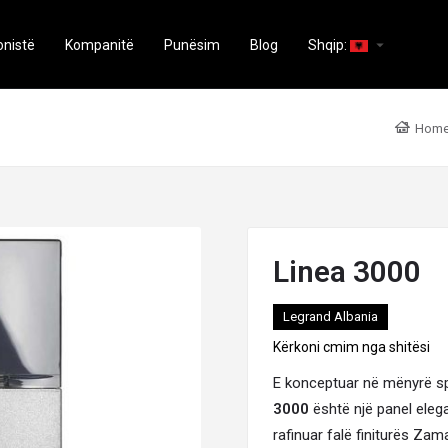
arrow_drop_down
onistë
Kompanitë
Punësim
Blog
Shqip:
Hom
Linea 3000
Legrand Albania
Kërkoni cmim nga shitësi
E konceptuar në mënyrë spe
3000
është një panel elega
rafinuar falë finiturës Za