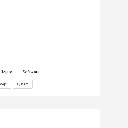
);
Mjete
Software
htepi
system