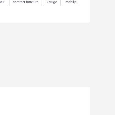
hair
contract furniture
karrige
mobilje