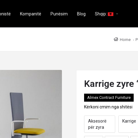
arrow_drop_down
onistë
Kompanitë
Punësim
Blog
Shqip:
Home
P
Karrige zyre 
Almex Contract Furniture
Kërkoni cmim nga shitësi
Aksesorë
Karrige
për zyra