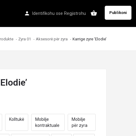
Publikoni
Identifikohu
ose
Regjistrohu
rodukte
Zyra 01
Aksesorë për zyra
Karrige zyre ‘Elodie’
‘Elodie’
Kolltukë
Mobilje
Mobilje
kontraktuale
për zyra