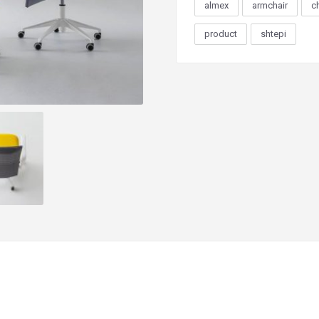
almex
armchair
c
product
shtepi