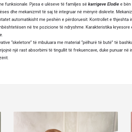
dhe funksionale. Pjesa e ulëseve të familjes së
karrigeve
Elodie
e bën 
tetëses dhe mekanizmit të saj të integruar në mënyrë diskrete. Meka
tatet automatikisht me peshën e përdoruesit. Kontrollet e thjeshta intui
mbështetësen në tre pozicione të ndryshme. Karakteristika kryesore 
e.
ative “skeletore” të mbuluara me material “pëlhurë të butë” të bash
jojnë një rast absorbimi të tingullit të frekuencave, duke punuar në 
ërit.