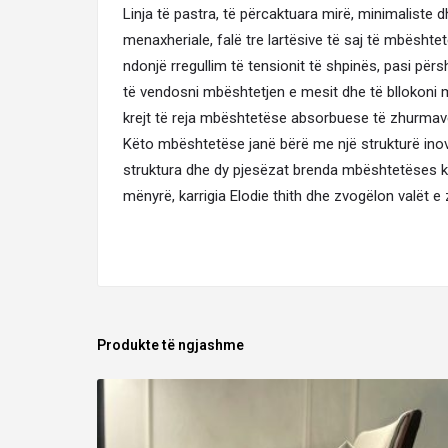
Linja të pastra, të përcaktuara mirë, minimaliste 
menaxheriale, falë tre lartësive të saj të mbësh
ndonjë rregullim të tensionit të shpinës, pasi përsh
të vendosni mbështetjen e mesit dhe të bllokoni 
krejt të reja mbështetëse absorbuese të zhurmav
Këto mbështetëse janë bërë me një strukturë inov
struktura dhe dy pjesëzat brenda mbështetëses kri
mënyrë, karrigia Elodie thith dhe zvogëlon valët e z
Produkte të ngjashme