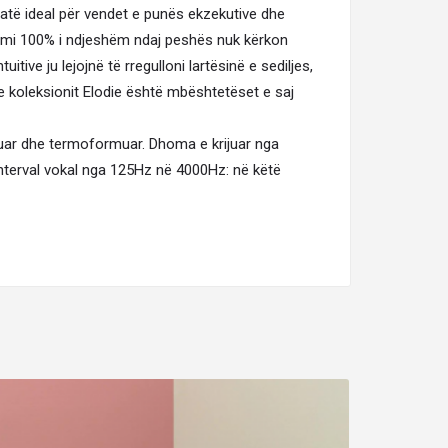
atë ideal për vendet e punës ekzekutive dhe
nizmi 100% i ndjeshëm ndaj peshës nuk kërkon
tive ju lejojnë të rregulloni lartësinë e sediljes,
e koleksionit Elodie është mbështetëset e saj
kuar dhe termoformuar. Dhoma e krijuar nga
interval vokal nga 125Hz në 4000Hz: në këtë