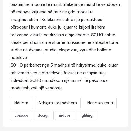
bazuar në module të rrumbullakëta që mund të vendosen
në mënyrë krijuese në mur në çdo model të
imagjinueshëm. Koleksioni është një përcaktues i
përsosur i humorit, duke ju lejuar të krijoni lirshëm
prezencë vizuale në dizajnin e një dhome.
SOHO
është
ideale për dhoma me shumë funksione në shtëpitë tona,
si dhe në dyqane, studio, ekspozita, zyra dhe hollet e
hoteleve.
SOHO
përbëhet nga 5 madhësi të ndryshme, duke lejuar
mbivendosjen e modeleve. Bazuar në dizajnin tuaj
individual, SOHO mundëson një numër të pakufizuar
modulesh vnë një vendosje.
Ndriçim
Ndriçim i brendshëm
Ndriçues muri
abiesse
design
indoor
lighting