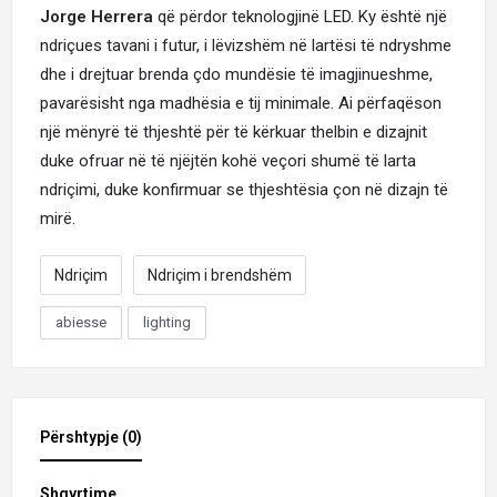
Jorge
Herrera
që përdor teknologjinë LED. Ky është një
ndriçues tavani i futur, i lëvizshëm në lartësi të ndryshme
dhe i drejtuar brenda çdo mundësie të imagjinueshme,
pavarësisht nga madhësia e tij minimale. Ai përfaqëson
një mënyrë të thjeshtë për të kërkuar thelbin e dizajnit
duke ofruar në të njëjtën kohë veçori shumë të larta
ndriçimi, duke konfirmuar se thjeshtësia çon në dizajn të
mirë.
Ndriçim
Ndriçim i brendshëm
abiesse
lighting
Përshtypje (0)
Shqyrtime