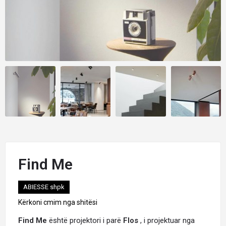
Find Me
ABIESSE shpk
Kërkoni cmim nga shitësi
Find
Me
është projektori i parë
Flos
, i projektuar nga