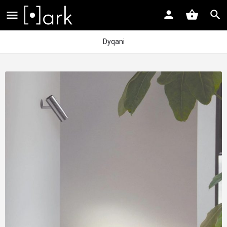
Dyqani