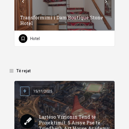
Transformimi i Dam Boutique Stone
Hotel
Hotel
Të rejat
15/11/2025
Lartëso Vizionin Tënd të
Projektimit: 5 Arsye Pse të
Zgjedhësh Art House Academy