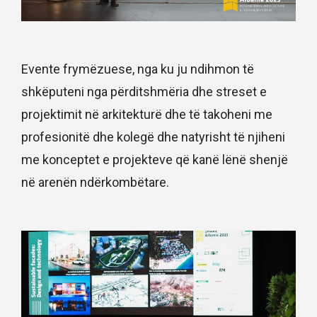
Evente frymëzuese, nga ku ju ndihmon të
shkëputeni nga përditshmëria dhe streset e
projektimit në arkitekturë dhe të takoheni me
profesionitë dhe kolegë dhe natyrisht të njiheni
me konceptet e projekteve që kanë lënë shenjë
në arenën ndërkombëtare.