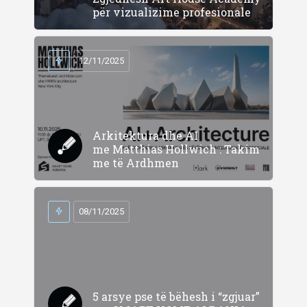
për vizualizime profesionale
12/11/2025
Arkitektura dhe AI
me Matthias Hollwich : Takim
me të Ardhmen
08/11/2025
5 arsye pse të bëhesh i “zgjuar”