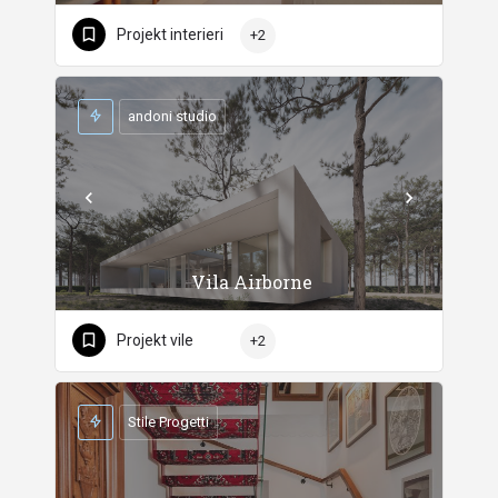
Projekt interieri
+2
andoni studio
Vila Airborne
Projekt vile
+2
Stile Progetti