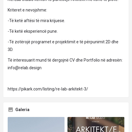
Kriteret e nevojshme:
-Të ketë aftësi të mira krijuese.
-Të ketë eksperiencë pune.
-Të zotërojë programet e projektimit e të përpunimit 2D dhe
3D.
Të interesuarit mund të dergojnë CV dhe Portfolio në adresën:
info@relab.design
https://pikark.com/listing/re-lab-arkitekt-3/
Galeria