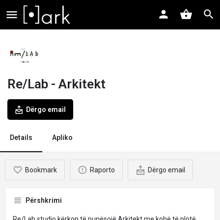
Re/Lab - Arkitekt
Dërgo email
Details
Apliko
Bookmark
Raporto
Dërgo email
Përshkrimi
Re/Lab studio kërkon të punësojë Arkitekt me kohë të plotë.