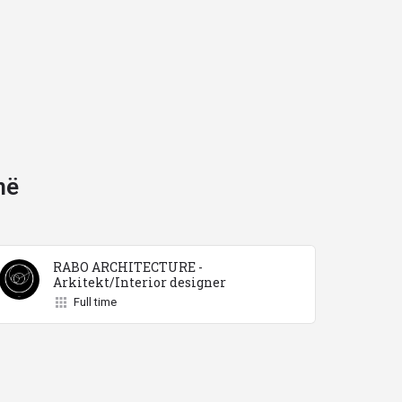
në
RABO ARCHITECTURE -
Arkitekt/Interior designer
Full time