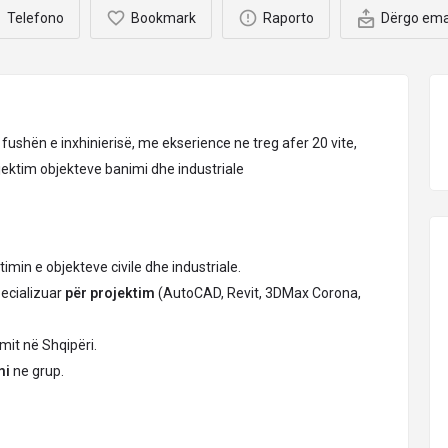
Telefono
Bookmark
Raporto
Dërgo ema
ë fushën e inxhinierisë, me ekserience ne treg afer 20 vite,
ektim objekteve banimi dhe industriale
imin e objekteve civile dhe industriale.
pecializuar
për projektim
(AutoCAD, Revit, 3DMax Corona,
mit në Shqipëri.
mi
ne grup.