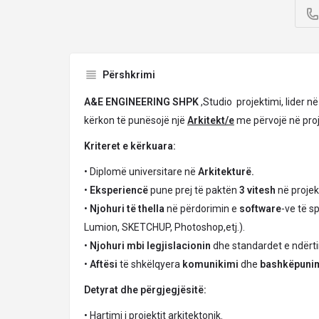
Përshkrimi
A&E ENGINEERING SHPK
,Studio projektimi, lider n
kërkon të punësojë një
Arkitekt/e
me përvojë në proj
Kriteret e kërkuara:
• Diplomë universitare në
Arkitekturë.
•
Eksperiencë
pune prej të paktën
3 vitesh
në projekt
•
Njohuri të thella
në përdorimin e
software
-ve të s
Lumion, SKETCHUP, Photoshop,etj.).
•
Njohuri mbi legjislacionin
dhe standardet e ndërti
•
Aftësi
të shkëlqyera
komunikimi
dhe
bashkëpuni
Detyrat dhe përgjegjësitë:
• Hartimi i projektit arkitektonik.