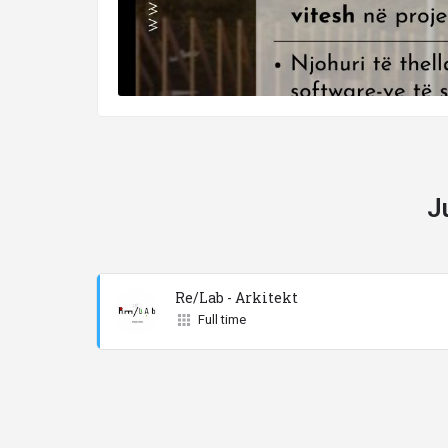
J
Re/Lab - Arkitekt
Full time