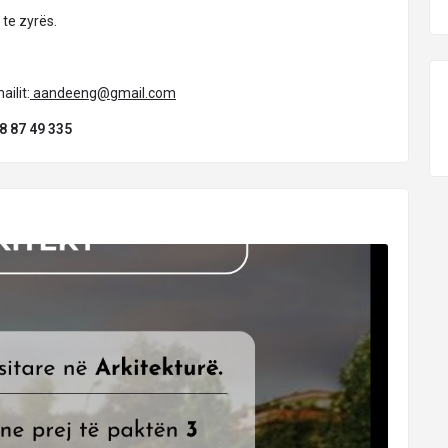
 te zyrës.
ilit:
aandeeng@gmail.com
8 87 49 335