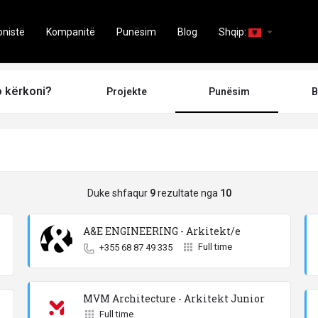
arrow_drop_down
onistë
Kompanitë
Punësim
Blog
Shqip:
o kërkoni?
Projekte
Punësim
B
Duke shfaqur
9
rezultate nga
10
A&E ENGINEERING - Arkitekt/e
Full time
+355 68 87 49 335
MVM Architecture - Arkitekt Junior
Full time