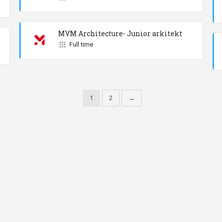
MVM Architecture- Junior arkitekt
Full time
1
2
→