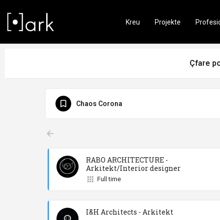
Kreu
Projekte
Profesi
Çfare p
Chaos Corona
arrow_backward
RABO ARCHITECTURE -
Arkitekt/Interior designer
Full time
I&H Architects - Arkitekt