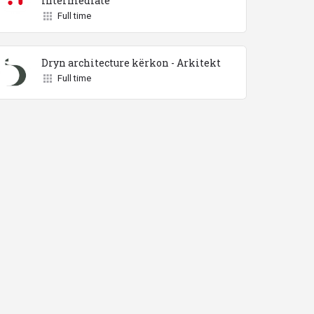
Intermediate
Full time
Dryn architecture kërkon - Arkitekt
Full time