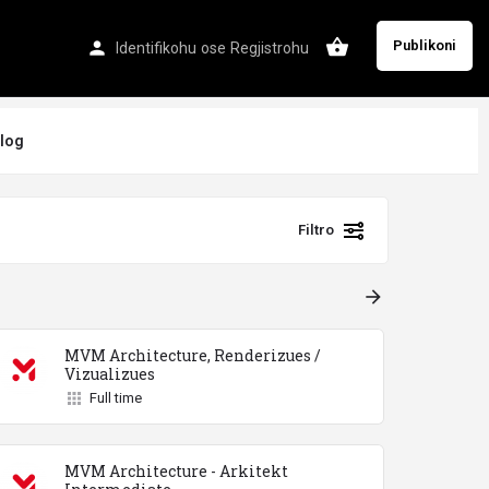
Publikoni
Identifikohu
ose
Regjistrohu
log
Filtro
arrow_forward
MVM Architecture, Renderizues /
Vizualizues
Full time
MVM Architecture - Arkitekt