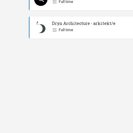
Full time
Dryn Architecture - arkitekt/e
Full time