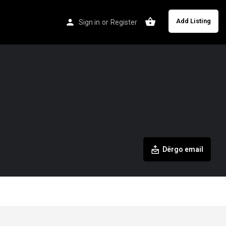
Add Listing
Sign in
or
Register
Dërgo email