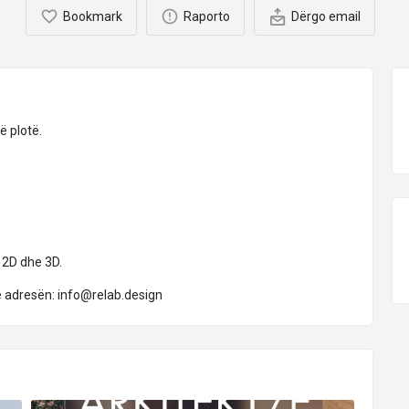
Bookmark
Raporto
Dërgo email
ë plotë.
 2D dhe 3D.
ë adresën:
info@relab.design