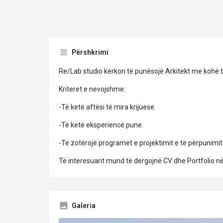
Përshkrimi
Re/Lab studio kërkon të punësojë Arkitekt me kohë t
Kriteret e nevojshme:
-Të ketë aftësi të mira krijuese.
-Të ketë eksperiencë pune.
-Të zotërojë programet e projektimit e të përpunimit
Të interesuarit mund të dergojnë CV dhe Portfolio n
Galeria