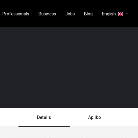
arrow_drop_down
Professionals
Business
Jobs
Blog
English:
Details
Apliko