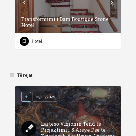
Transformimi i Dam Boutique Stone
Hotel
Hotel
Të rejat
15/11/2025
Lartëso Vizionin Tënd të
Projektimit: 5 Arsye Pse të
Zgjedhësh Art House Academy