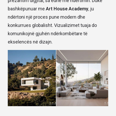
prezantim digjital, sa edhe me ndërtimin. Duke
bashkëpunuar me
Art House Academy
, ju
ndërtoni një proces pune modern dhe
konkurrues globalisht. Vizualizimet tuaja do
komunikojnë gjuhën ndërkombëtare të
ekselencës në dizajn.