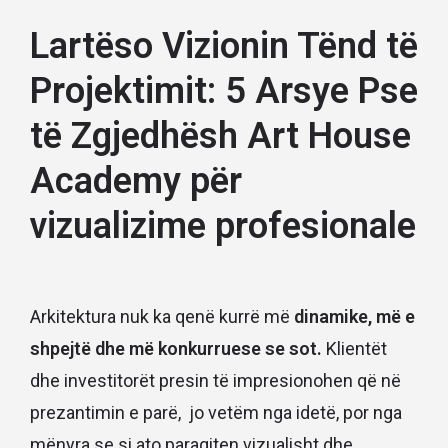
Lartëso Vizionin Tënd të
Projektimit: 5 Arsye Pse
të Zgjedhësh Art House
Academy për
vizualizime profesionale
Arkitektura nuk ka qenë kurrë më
dinamike, më e
shpejtë dhe më konkurruese se sot.
Klientët
dhe investitorët presin të impresionohen që në
prezantimin e parë, jo vetëm nga idetë, por nga
mënyra se si ato paraqiten vizualisht dhe