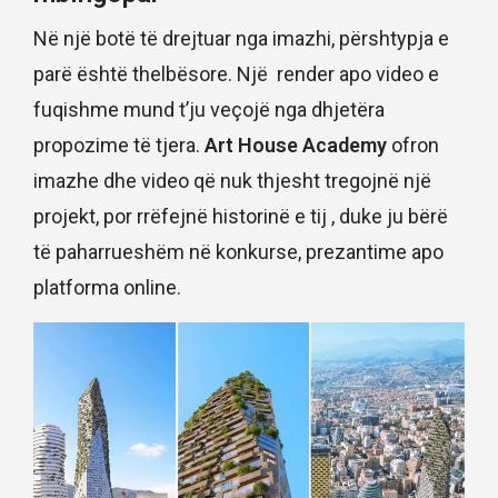
Në një botë të drejtuar nga imazhi, përshtypja e
parë është thelbësore. Një render apo video e
fuqishme mund t’ju veçojë nga dhjetëra
propozime të tjera.
Art House Academy
ofron
imazhe dhe video që nuk thjesht tregojnë një
projekt, por rrëfejnë historinë e tij , duke ju bërë
të paharrueshëm në konkurse, prezantime apo
platforma online.