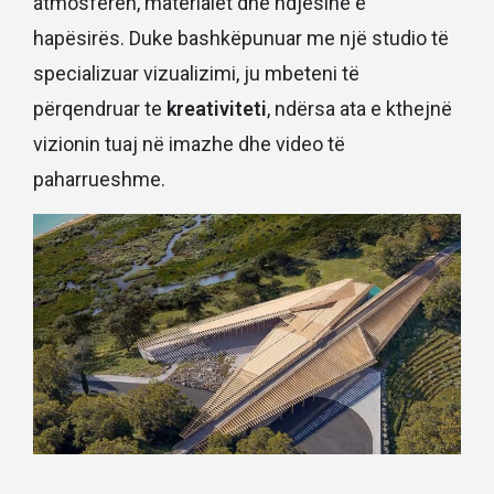
atmosferën, materialet dhe ndjesinë e
hapësirës. Duke bashkëpunuar me një studio të
specializuar vizualizimi, ju mbeteni të
përqendruar te
kreativiteti
, ndërsa ata e kthejnë
vizionin tuaj në imazhe dhe video të
paharrueshme.