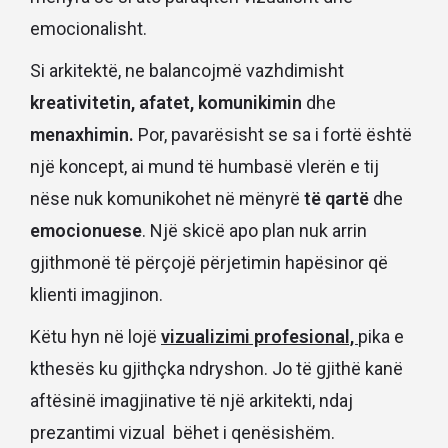
emocionalisht.
Si arkitektë, ne balancojmë vazhdimisht
kreativitetin, afatet, komunikimin
dhe
menaxhimin.
Por, pavarësisht se sa i fortë është
një koncept, ai mund të humbasë vlerën e tij
nëse nuk komunikohet në mënyrë
të qartë
dhe
emocionuese
. Një skicë apo plan nuk arrin
gjithmonë të përçojë përjetimin hapësinor që
klienti imagjinon.
Këtu hyn në lojë
vizualizimi profesional,
pika e
kthesës ku gjithçka ndryshon. Jo të gjithë kanë
aftësinë imagjinative të një arkitekti, ndaj
prezantimi vizual bëhet i qenësishëm.