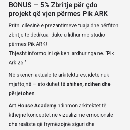
BONUS — 5% Zbritje për çdo
projekt që vjen përmes Pik ARK
Rritni cilësinë e prezantimeve tuaja dhe përfitoni
zbritje të dedikuar duke u lidhur me studio
përmes Pik ARK!
Thjesht informojini që keni ardhur nga ne. "Pik
Ark 25 "
Në skenën aktuale të arkitekturës, idetë nuk
mjaftojnë — ato duhet të
shihen, ndihen dhe
përjetohen
.
Art House Academy
ndihmon arkitektët të
kthejnë konceptet në vizualizime emocionale
dhe realiste që frymëzojnë siguri dhe