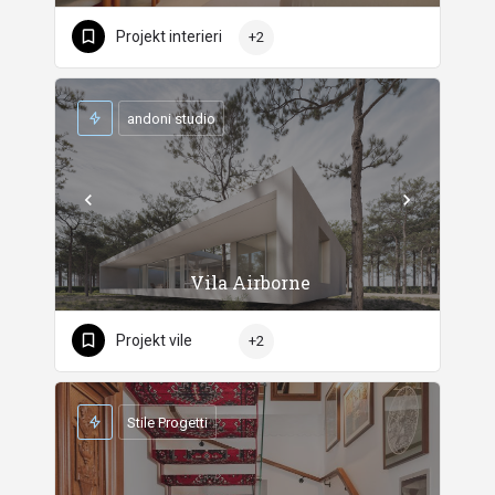
Projekt interieri
+2
andoni studio
Vila Airborne
Projekt vile
+2
Stile Progetti