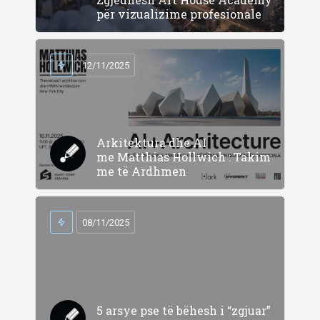
për vizualizime profesionale
12/11/2025
Arkitektura dhe AI
me Matthias Hollwich : Takim
me të Ardhmen
08/11/2025
5 arsye pse të bëhesh i “zgjuar”