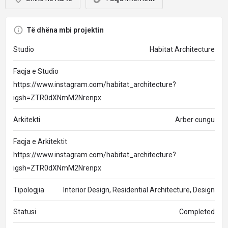
Të dhëna mbi projektin
Studio
Habitat Architecture
Faqja e Studio
https://www.instagram.com/habitat_architecture?
igsh=ZTR0dXNmM2Nrenpx
Arkitekti
Arber cungu
Faqja e Arkitektit
https://www.instagram.com/habitat_architecture?
igsh=ZTR0dXNmM2Nrenpx
Tipologjia
Interior Design, Residential Architecture, Design
Statusi
Completed