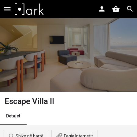
Escape Villa II
Detajet
Shiko në hartë
Faqja Internetit