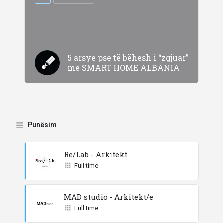
5 arsye pse të bëhesh i “zgjuar”
me SMART HOME ALBANIA
Punësim
Re/Lab - Arkitekt
Full time
MAD studio - Arkitekt/e
Full time