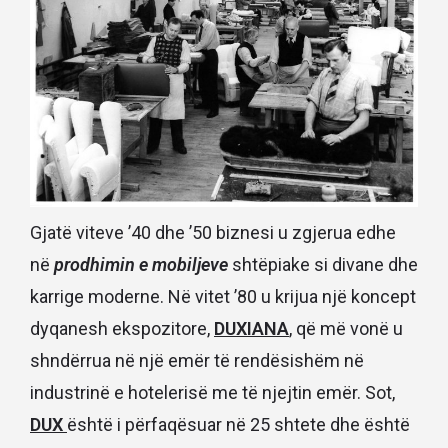
Gjatë viteve ’40 dhe ’50 biznesi u zgjerua edhe
në
prodhimin e mobiljeve
shtëpiake si divane dhe
karrige moderne. Në vitet ’80 u krijua një koncept
dyqanesh ekspozitore,
DUXIANA
, që më vonë u
shndërrua në një emër të rendësishëm në
industrinë e hotelerisë me të njejtin emër. Sot,
DUX
është i përfaqësuar në 25 shtete dhe është