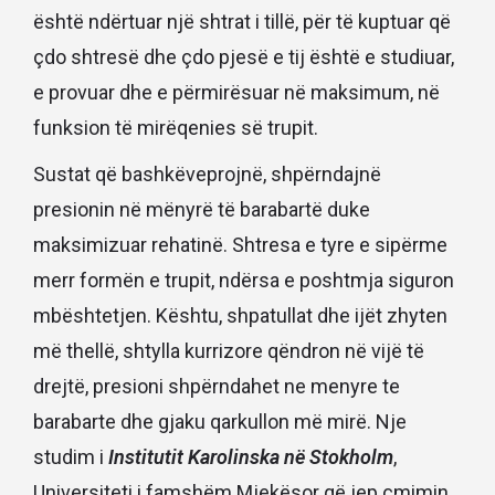
është ndërtuar një shtrat i tillë, për të kuptuar që
çdo shtresë dhe çdo pjesë e tij është e studiuar,
e provuar dhe e përmirësuar në maksimum, në
funksion të mirëqenies së trupit.
Sustat që bashkëveprojnë, shpërndajnë
presionin në mënyrë të barabartë duke
maksimizuar rehatinë. Shtresa e tyre e sipërme
merr formën e trupit, ndërsa e poshtmja siguron
mbështetjen. Kështu, shpatullat dhe ijët zhyten
më thellë, shtylla kurrizore qëndron në vijë të
drejtë, presioni shpërndahet ne menyre te
barabarte dhe gjaku qarkullon më mirë. Nje
studim i
Institutit Karolinska në Stokholm
,
Universiteti i famshëm Mjekësor që jep çmimin