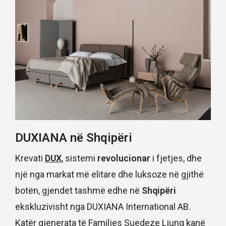
DUXIANA në Shqipëri
Krevati
DUX
, sistemi
revolucionar
i fjetjes, dhe
një nga markat më elitare dhe luksoze në gjithë
botën, gjendet tashmë edhe në
Shqipëri
ekskluzivisht nga DUXIANA International AB.
Katër gjenerata të Familjes Suedeze Ljung kanë