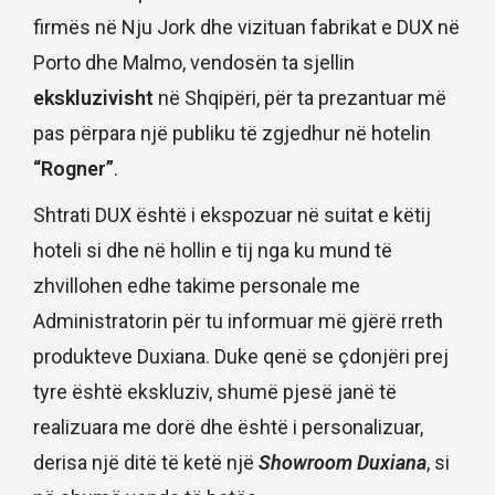
firmës në Nju Jork dhe vizituan fabrikat e DUX në
Porto dhe Malmo, vendosën ta sjellin
ekskluzivisht
në Shqipëri, për ta prezantuar më
pas përpara një publiku të zgjedhur në hotelin
“Rogner”
.
Shtrati DUX është i ekspozuar në suitat e këtij
hoteli si dhe në hollin e tij nga ku mund të
zhvillohen edhe takime personale me
Administratorin për tu informuar më gjërë rreth
produkteve Duxiana. Duke qenë se çdonjëri prej
tyre është ekskluziv, shumë pjesë janë të
realizuara me dorë dhe është i personalizuar,
derisa një ditë të ketë një
Showroom Duxiana
, si