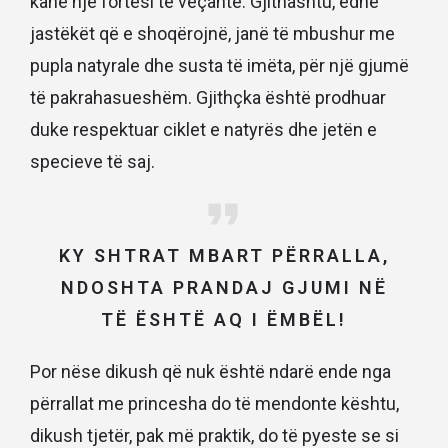
kanë një fortësi të veçantë. Gjithashtu, edhe
jastëkët që e shoqërojnë, janë të mbushur me
pupla natyrale dhe susta të imëta, për një gjumë
të pakrahasueshëm. Gjithçka është prodhuar
duke respektuar ciklet e natyrës dhe jetën e
specieve të saj.
KY SHTRAT MBART PËRRALLA,
NDOSHTA PRANDAJ GJUMI NË
TË ËSHTË AQ I ËMBËL!
Por nëse dikush që nuk është ndarë ende nga
përrallat me princesha do të mendonte kështu,
dikush tjetër, pak më praktik, do të pyeste se si