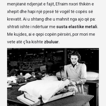
menjëanë ndjenjat e fajit, Efraim nxori thikën e
xhepit dhe hapi një pjesë të vogël të copës së
krevatit. Ai u shtang dhe u mahnit nga ajo që pa:
shtrati ishte i ndërtuar me
susta elastike metali
.
Me kujdes, ai e qepi copën përsëri, por mori me
vete atë ç’ka kishte
zbuluar
.