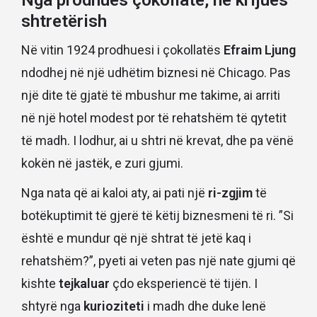
shtretërish
Në vitin 1924 prodhuesi i çokollatës
Efraim Ljung
ndodhej në një udhëtim biznesi në Chicago. Pas
një dite të gjatë të mbushur me takime, ai arriti
në një hotel modest por të rehatshëm të qytetit
të madh. I lodhur, ai u shtri në krevat, dhe pa vënë
kokën në jastëk, e zuri gjumi.
Nga nata që ai kaloi aty, ai pati një
ri-zgjim
të
botëkuptimit të gjerë të këtij biznesmeni të ri. ”Si
është e mundur që një shtrat të jetë kaq i
rehatshëm?”, pyeti ai veten pas një nate gjumi që
kishte
tejkaluar
çdo eksperiencë të tijën. I
shtyrë nga
kurioziteti
i madh dhe duke lenë