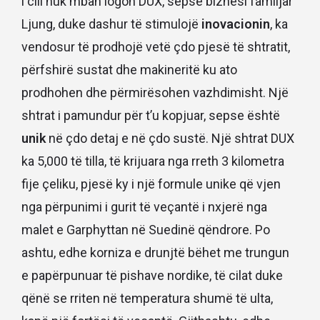
i cili nuk mban logon DUX, sepse biznesi familjar
Ljung, duke dashur të stimulojë
inovacionin
, ka
vendosur të prodhojë vetë çdo pjesë të shtratit,
përfshirë sustat dhe makineritë ku ato
prodhohen dhe përmirësohen vazhdimisht. Një
shtrat i pamundur për t’u kopjuar, sepse është
unik
në çdo detaj e në çdo sustë. Një shtrat DUX
ka 5,000 të tilla, të krijuara nga rreth 3 kilometra
fije çeliku, pjesë ky i një formule unike që vjen
nga përpunimi i gurit të veçantë i nxjerë nga
malet e Garphyttan në Suedinë qëndrore. Po
ashtu, edhe korniza e drunjtë bëhet me trungun
e papërpunuar të pishave nordike, të cilat duke
qënë se rriten në temperatura shumë të ulta,