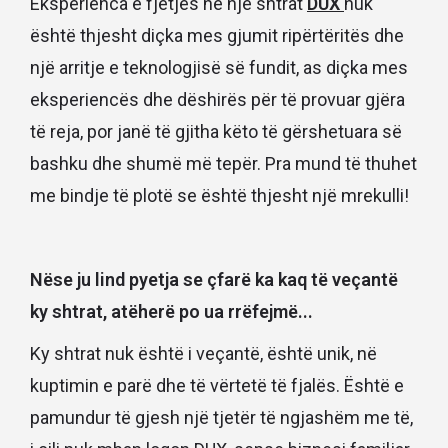
Eksperienca e fjetjes në një shtrat
DUX
nuk
është thjesht diçka mes gjumit ripërtëritës dhe
një arritje e teknologjisë së fundit, as diçka mes
eksperiencës dhe dëshirës për të provuar gjëra
të reja, por janë të gjitha këto të gërshetuara së
bashku dhe shumë më tepër. Pra mund të thuhet
me bindje të plotë se është thjesht një mrekulli!
Nëse ju lind pyetja se çfarë ka kaq të veçantë
ky shtrat, atëherë po ua rrëfejmë...
Ky shtrat nuk është i veçantë, është unik, në
kuptimin e parë dhe të vërtetë të fjalës. Është e
pamundur të gjesh një tjetër të ngjashëm me të,