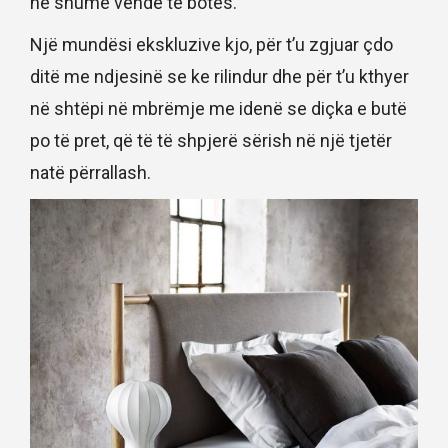
në shumë vende të botës.
Një mundësi ekskluzive kjo, për t’u zgjuar çdo
ditë me ndjesinë se ke rilindur dhe për t’u kthyer
në shtëpi në mbrëmje me idenë se diçka e butë
po të pret, që të të shpjerë sërish në një tjetër
natë përrallash.