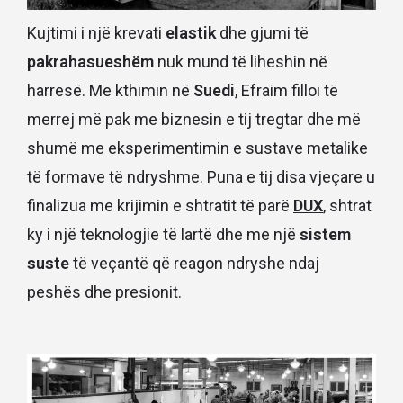
Kujtimi i një krevati
elastik
dhe gjumi të
pakrahasueshëm
nuk mund të liheshin në
harresë. Me kthimin në
Suedi
, Efraim filloi të
merrej më pak me biznesin e tij tregtar dhe më
shumë me eksperimentimin e sustave metalike
të formave të ndryshme. Puna e tij disa vjeçare u
finalizua me krijimin e shtratit të parë
DUX
, shtrat
ky i një teknologjie të lartë dhe me një
sistem
suste
të veçantë që reagon ndryshe ndaj
peshës dhe presionit.