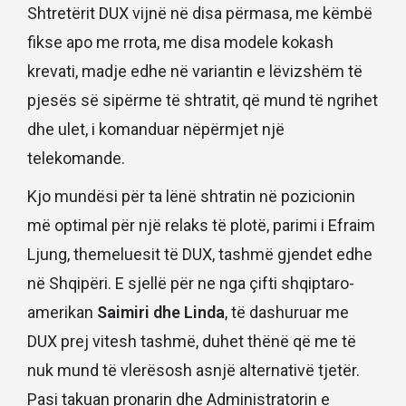
Shtretërit DUX vijnë në disa përmasa, me këmbë
fikse apo me rrota, me disa modele kokash
krevati, madje edhe në variantin e lëvizshëm të
pjesës së sipërme të shtratit, që mund të ngrihet
dhe ulet, i komanduar nëpërmjet një
telekomande.
Kjo mundësi për ta lënë shtratin në pozicionin
më optimal për një relaks të plotë, parimi i Efraim
Ljung, themeluesit të DUX, tashmë gjendet edhe
në Shqipëri. E sjellë për ne nga çifti shqiptaro-
amerikan
Saimiri dhe Linda
, të dashuruar me
DUX prej vitesh tashmë, duhet thënë që me të
nuk mund të vlerësosh asnjë alternativë tjetër.
Pasi takuan pronarin dhe Administratorin e