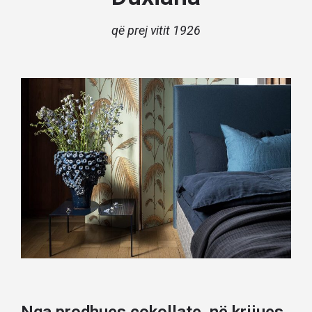
që prej vitit 1926
Nga prodhues çokollate, në krijues