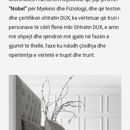
“Nobel”
për Mjekësi dhe Fiziologji, dhe që teston
dhe çertifikon shtratin DUX, ka vërtetuar që truri i
personave të cilët flenë mbi Shtratin DUX, e arrin
më shpejt dhe qëndron më gjatë në fazën e
gjumit të thellë, faze ku ndodh çlodhja dhe
ripërtëritja e vërtetë e trupit dhe trurit.