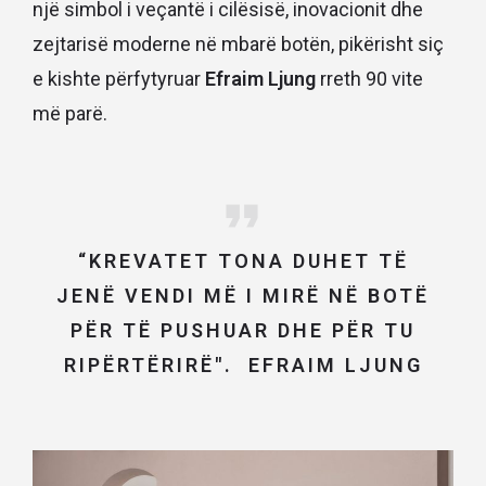
një simbol i veçantë i cilësisë, inovacionit dhe
zejtarisë moderne në mbarë botën, pikërisht siç
e kishte përfytyruar
Efraim Ljung
rreth 90 vite
më parë.
“KREVATET TONA DUHET TË
JENË VENDI MË I MIRË NË BOTË
PËR TË PUSHUAR DHE PËR TU
RIPËRTËRIRË". EFRAIM LJUNG