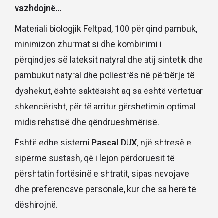
vazhdojnë…
Materiali biologjik Feltpad, 100 për qind pambuk,
minimizon zhurmat si dhe kombinimi i
përqindjes së lateksit natyral dhe atij sintetik dhe
pambukut natyral dhe poliestrës në përbërje të
dyshekut, është saktësisht aq sa është vërtetuar
shkencërisht, për të arritur gërshetimin optimal
midis rehatisë dhe qëndrueshmërisë.
Është edhe sistemi
Pascal DUX
, një shtresë e
sipërme sustash, që i lejon përdoruesit të
përshtatin fortësinë e shtratit, sipas nevojave
dhe preferencave personale, kur dhe sa herë të
dëshirojnë.