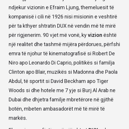
ndjekur vizionin e Efraim Ljung, themeluesit të
kompanisë i cili në 1926 nisi misionin e veshtirë
për ta kthyer shtratin DUX në vendin më të mirë
për rigjenerim. 90 vjet më vonë, ky
vizion
është
një realitet dhe tashmë mijëra përdorues, përfshi
emra të njohur të kinematografisë si Robert De
Niro apo Leonardo Di Caprio, politikës si familja
Clinton apo Blair, muzikës si Madonna dhe Paola
Abdul, të sportit si David Beckham apo Tiger
Woods si dhe hotele me 7 yje si Burj Al Arab ne
Dubai dhe dhjetra familje mbretërore në gjithë
botën, mbeten ambasadorët më të mirë të
markës.