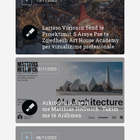
15/11/2025
Lartëso Vizionin Tënd të
Projektimit: 5 Arsye Pse të
Zgjedhësh Art House Academy
për vizualizime profesionale
12/11/2025
Arkitektura dhe AI
me Matthias Hollwich : Takim
me të Ardhmen
08/11/2025