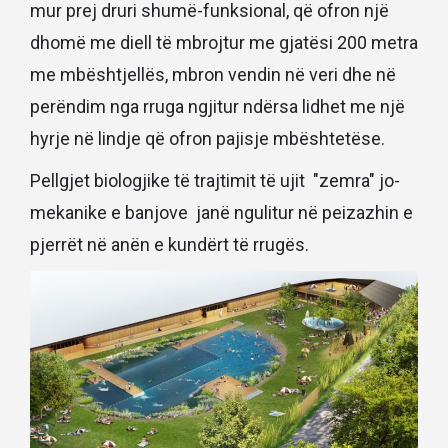
mur prej druri shumë-funksional, që ofron një
dhomë me diell të mbrojtur me gjatësi 200 metra
me mbështjellës, mbron vendin në veri dhe në
perëndim nga rruga ngjitur ndërsa lidhet me një
hyrje në lindje që ofron pajisje mbështetëse.
Pellgjet biologjike të trajtimit të ujit "zemra" jo-
mekanike e banjove janë ngulitur në peizazhin e
pjerrët në anën e kundërt të rrugës.