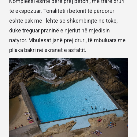
Kompleksi është bërë prej betoni, me trarë druri
të ekspozuar. Tonaliteti i betonit të përdorur
është pak më i lehtë se shkëmbinjtë në tokë,
duke treguar praninë e njeriut në mjedisin
natyror. Mbulesat janë prej druri, të mbuluara me
pllaka bakri në ekranet e asfaltit.