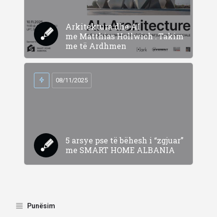
Arkitektura dhe AI
me Matthias Hollwich : Takim
me të Ardhmen
08/11/2025
5 arsye pse të bëhesh i “zgjuar”
me SMART HOME ALBANIA
Punësim