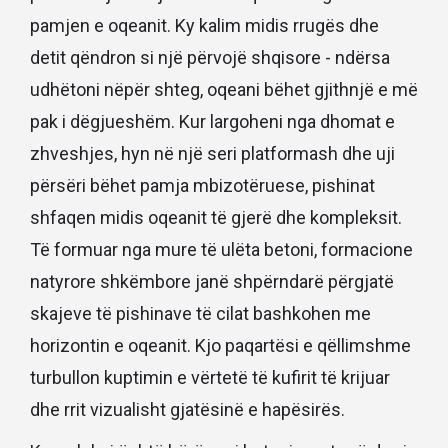
pamjen e oqeanit. Ky kalim midis rrugës dhe
detit qëndron si një përvojë shqisore - ndërsa
udhëtoni nëpër shteg, oqeani bëhet gjithnjë e më
pak i dëgjueshëm. Kur largoheni nga dhomat e
zhveshjes, hyn në një seri platformash dhe uji
përsëri bëhet pamja mbizotëruese, pishinat
shfaqen midis oqeanit të gjerë dhe kompleksit.
Të formuar nga mure të ulëta betoni, formacione
natyrore shkëmbore janë shpërndarë përgjatë
skajeve të pishinave të cilat bashkohen me
horizontin e oqeanit. Kjo paqartësi e qëllimshme
turbullon kuptimin e vërtetë të kufirit të krijuar
dhe rrit vizualisht gjatësinë e hapësirës.