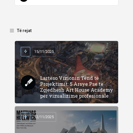
Të rejat
15/11/2025
Lartëso Vizionin Tënd të
Projektimit: 5 Arsye Pse të
Zgjedhësh Art House Academy
për vizualizime profesionale
12/11/2025