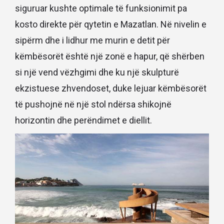
siguruar kushte optimale të funksionimit pa
kosto direkte për qytetin e Mazatlan. Në nivelin e
sipërm dhe i lidhur me murin e detit për
këmbësorët është një zonë e hapur, që shërben
si një vend vëzhgimi dhe ku një skulpturë
ekzistuese zhvendoset, duke lejuar këmbësorët
të pushojnë në një stol ndërsa shikojnë
horizontin dhe perëndimet e diellit.