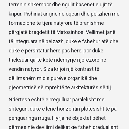
terrenin shkëmbor dhe ngulit basenet e ujit të
kripur. Pishinat arrijnë në oqean dhe përzihen me
formacione të tjera natyrore të pranishme
përgjatë bregdetit të Matosinhos. Vëllimet janë
të integruara në peizazh, duke e fshehur atë dhe
duke e përshtatur herë pas here, por duke
theksuar qartë këtë ndërhyrje njerëzore në
vendin natyror. Siza krijoi një kontrast të
qëllimshëm midis gurëve organikë dhe
gjeometrisë së mprehtë të arkitekturës së tij.
Ndërtesa është e rregulluar paralelisht me
shtegun, duke e lënë horizontin plotësisht të pa
penguar nga rruga. Hyrja në objektet bëhet
përmes një devijimi delikat që fsheh gradualisht