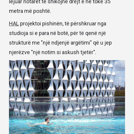
lejuar notarët të shikojnë drejt e në tokë 35
metra më poshtë.
HAL
projektoi pishinën, të përshkruar nga
studioja si e para në botë, për të qenë një
strukturë me "një ndjenjë argëtimi" që u jep
njerëzve "një notim si askush tjetër".