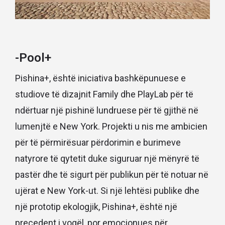
-Pool+
Pishina+, është iniciativa bashkëpunuese e
studiove të dizajnit Family dhe PlayLab për të
ndërtuar një pishinë lundruese për të gjithë në
lumenjtë e New York. Projekti u nis me ambicien
për të përmirësuar përdorimin e burimeve
natyrore të qytetit duke siguruar një mënyrë të
pastër dhe të sigurt për publikun për të notuar në
ujërat e New York-ut. Si një lehtësi publike dhe
një prototip ekologjik, Pishina+, është një
precedent i vogël, por emocionues për