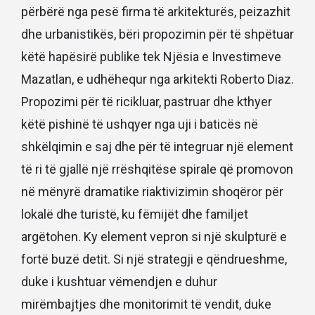
përbërë nga pesë firma të arkitekturës, peizazhit
dhe urbanistikës, bëri propozimin për të shpëtuar
këtë hapësirë ​​publike tek Njësia e Investimeve
Mazatlan, e udhëhequr nga arkitekti Roberto Diaz.
Propozimi për të ricikluar, pastruar dhe kthyer
këtë pishinë të ushqyer nga uji i baticës në
shkëlqimin e saj dhe për të integruar një element
të ri të gjallë një rrëshqitëse spirale që promovon
në mënyrë dramatike riaktivizimin shoqëror për
lokalë dhe turistë, ku fëmijët dhe familjet
argëtohen. Ky element vepron si një skulpturë e
fortë buzë detit. Si një strategji e qëndrueshme,
duke i kushtuar vëmendjen e duhur
mirëmbajtjes dhe monitorimit të vendit, duke