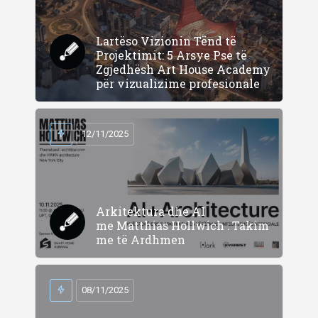
Lartëso Vizionin Tënd të
Projektimit: 5 Arsye Pse të
Zgjedhësh Art House Academy
për vizualizime profesionale
12/11/2025
Arkitektura dhe AI
me Matthias Hollwich : Takim
me të Ardhmen
08/11/2025