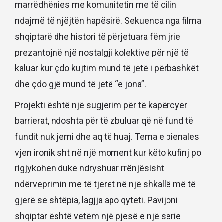
marrëdhënies me komunitetin me të cilin
ndajmë të njëjtën hapësirë. Sekuenca nga filma
shqiptarë dhe histori të përjetuara fëmijrie
prezantojnë një nostalgji kolektive për një të
kaluar kur çdo kujtim mund të jetë i përbashkët
dhe çdo gjë mund të jetë “e jona”.
Projekti është një sugjerim për të kapërcyer
barrierat, ndoshta për të zbuluar që në fund të
fundit nuk jemi dhe aq të huaj. Tema e bienales
vjen ironikisht në një moment kur këto kufinj po
rigjykohen duke ndryshuar rrënjësisht
ndërveprimin me të tjeret në një shkallë më të
gjerë se shtëpia, lagjja apo qyteti. Pavijoni
shqiptar është vetëm një pjesë e një serie