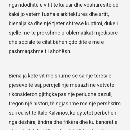
nga ndodhitë e vitit të kaluar dhe vështirësitë që
kaloi jo vetëm fusha e arkitekturës dhe artit,
bienalja ka dhe një tjetër shtresë kuptimi, duke i
sjellë më të prekshme problematikat mjedisore
dhe sociale të cilat bëhen çdo ditë e më e
pashmagshme t'i shohësh.
Bienalja këtë vit më shumë se sa një tërësi e
pjesëve të saj, përcjell një mesazh në vetvete
rikonsideron gjithçka pas një periudhe pezull,
tregon një histori, të ngjashme me një përshkrim
surrealist të Italo Kalvinos, ku qytetet përbëhen
nga dëshira, ëndrra dhe frikëra dhe ku banorët e