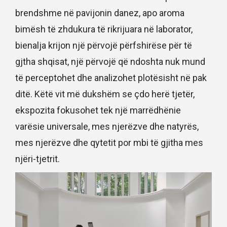
brendshme në pavijonin danez, apo aroma
bimësh të zhdukura të rikrijuara në laborator,
bienalja krijon një përvojë përfshirëse për të
gjtha shqisat, një përvojë që ndoshta nuk mund
të perceptohet dhe analizohet plotësisht në pak
ditë. Këtë vit më dukshëm se çdo herë tjetër,
ekspozita fokusohet tek një marrëdhënie
varësie universale, mes njerëzve dhe natyrës,
mes njerëzve dhe qytetit por mbi të gjitha mes
njëri-tjetrit.