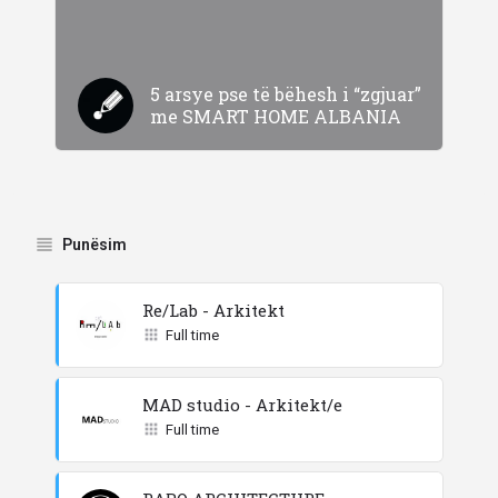
5 arsye pse të bëhesh i “zgjuar”
me SMART HOME ALBANIA
Punësim
Re/Lab - Arkitekt
Full time
MAD studio - Arkitekt/e
Full time