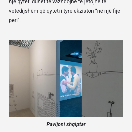
një qyteti duhet të vazhdojnë të jetojnë të
vetëdijshëm që qyteti i tyre ekziston “në një fije
peri”.
Pavijoni shqiptar