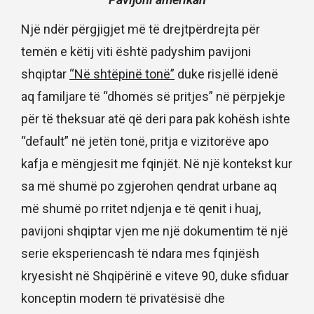
Një ndër përgjigjet më të drejtpërdrejta për
temën e këtij viti është padyshim pavijoni
shqiptar
“Në shtëpinë tonë”
duke risjellë idenë
aq familjare të “dhomës së pritjes” në përpjekje
për të theksuar atë që deri para pak kohësh ishte
“default” në jetën tonë, pritja e vizitorëve apo
kafja e mëngjesit me fqinjët. Në një kontekst kur
sa më shumë po zgjerohen qendrat urbane aq
më shumë po rritet ndjenja e të qenit i huaj,
pavijoni shqiptar vjen me një dokumentim të një
serie eksperiencash të ndara mes fqinjësh
kryesisht në Shqipërinë e viteve 90, duke sfiduar
konceptin modern të privatësisë dhe