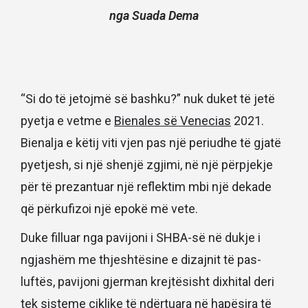
nga Suada Dema
“Si do të jetojmë së bashku?” nuk duket të jetë
pyetja e vetme e
Bienales së Venecias
2021.
Bienalja e këtij viti vjen pas një periudhe të gjatë
pyetjesh, si një shenjë zgjimi, në një përpjekje
për të prezantuar një reflektim mbi një dekade
që përkufizoi një epokë më vete.
Duke filluar nga pavijoni i SHBA-së në dukje i
ngjashëm me thjeshtësine e dizajnit të pas-
luftës, pavijoni gjerman krejtësisht dixhital deri
tek sisteme ciklike të ndërtuara në hapësira të