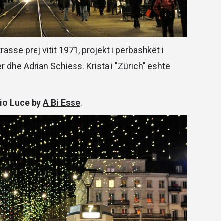
asse prej vitit 1971, projekt i përbashkët i
r dhe Adrian Schiess. Kristali "Zürich" është
io Luce by
A Bi Esse
.