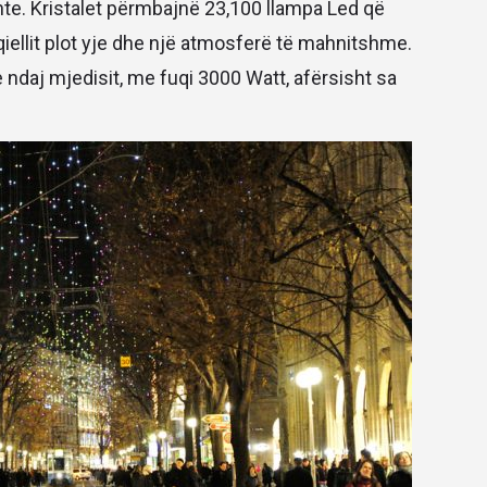
nte. Kristalet përmbajnë 23,100 llampa Led që
 qiellit plot yje dhe një atmosferë të mahnitshme.
daj mjedisit, me fuqi 3000 Watt, afërsisht sa