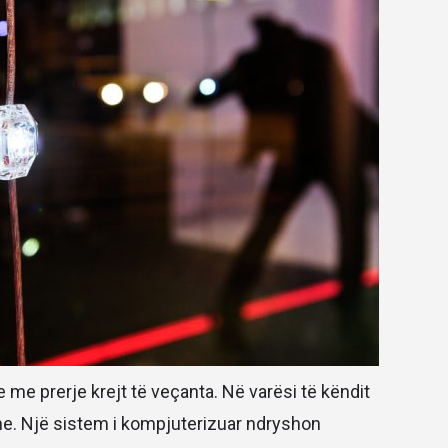
 me prerje krejt të veçanta. Në varësi të këndit
yshe. Një sistem i kompjuterizuar ndryshon