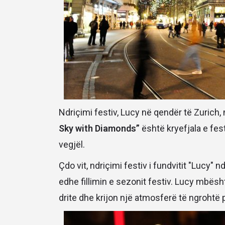
Ndriçimi festiv, Lucy në qendër të Zurich
Sky with Diamonds”
është kryefjala e fe
vegjël.
Çdo vit, ndriçimi festiv i fundvitit "Lucy" 
edhe fillimin e sezonit festiv. Lucy mbës
drite dhe krijon një atmosferë të ngrohtë p