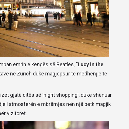
, mban emrin e këngës së Beatles,
“Lucy in the
stave në Zurich duke magjepsur të mëdhenj e të
ndizet gjatë ditës së 'night shopping', duke shënuar
htjell atmosferën e mbrëmjes nën një petk magjik
ër vizitorët.