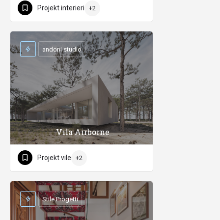
Projekt interieri
+2
andoni studio
Vila Airborne
Projekt vile
+2
Stile Progetti