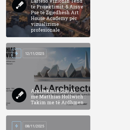
Lartëso Vizionin Tënd
të Projektimit: 5 Arsye
Pse të Zgjedhësh Art
House Academy për
vizualizime
profesionale
12/11/2025
Arkitektura dhe AI
me Matthias Hollwich :
Takim me të Ardhmen
08/11/2025