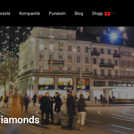
arrow_drop_down
onistë
Kompanitë
Punësim
Blog
Shqip:
 Diamonds