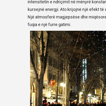
intensitetin e ndriçimit në mënyrë konsta
kursejnë energji. Ato krijojnë një efekt të
Një atmosferë magjepsëse dhe miqësore n
fuqia e një furre gatimi.