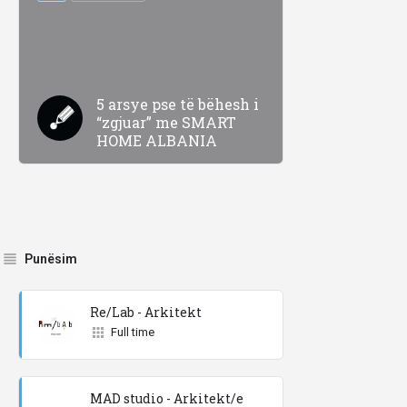
5 arsye pse të bëhesh i
“zgjuar” me SMART
HOME ALBANIA
Punësim
Re/Lab - Arkitekt
Full time
MAD studio - Arkitekt/e