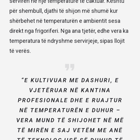
serviren në një temperaturë të caktuar. Kështu
për shembull, djathi të shijon më shumë kur
shërbehet në temperaturën e ambientit sesa
direkt nga frigoriferi. Nga ana tjetër, edhe vera ka
temperatura të ndryshme servirjeje, sipas llojit
të verës.
“
E KULTIVUAR ME DASHURI, E
VJETËRUAR NË KANTINA
PROFESIONALE DHE E RUAJTUR
NË TEMPERATURËN E DUHUR –
VERA MUND TË SHIJOHET NË MË
TË MIRËN E SAJ VETËM ME ANË