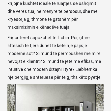
krijojnë kushtet ideale të ruajtjes së ushqimit
dhe verës tuaj në mënyrë të përsosur, dhe më
kryesorja gjithmonë të gatshëm për
maksimizimin e kënaqëve tuaja.
Frigoriferët supozohet të ftohin. Por, çfarë
aftësish të tjera duhet të ketë një pajisje
moderne sot? Si mund të përmbushen më mirë
nevojat e klientit? Si mund të jetë më efikas, më
intuitive dhe modern dizajni i tyre? Liebherr ka
një përgjigje shteruese për të gjitha këto pyetje.