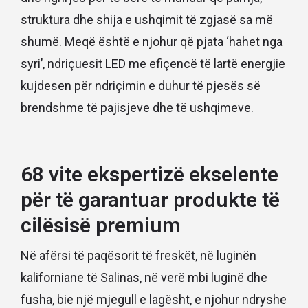
struktura dhe shija e ushqimit të zgjasë sa më
shumë. Meqë është e njohur që pjata ‘hahet nga
syri’, ndriçuesit LED me efiçencë të lartë energjie
kujdesen për ndriçimin e duhur të pjesës së
brendshme të pajisjeve dhe të ushqimeve.
68 vite ekspertizë ekselente
për të garantuar produkte të
cilësisë premium
Në afërsi të paqësorit të freskët, në luginën
kaliforniane të Salinas, në verë mbi luginë dhe
fusha, bie një mjegull e lagësht, e njohur ndryshe