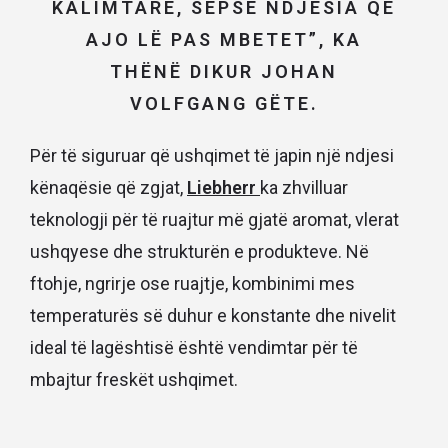
KALIMTARE, SEPSE NDJESIA QË
AJO LË PAS MBETET”, KA
THËNË DIKUR JOHAN
VOLFGANG GËTE.
Për të siguruar që ushqimet të japin një ndjesi
kënaqësie që zgjat,
Liebherr
ka zhvilluar
teknologji për të ruajtur më gjatë aromat, vlerat
ushqyese dhe strukturën e produkteve. Në
ftohje, ngrirje ose ruajtje, kombinimi mes
temperaturës së duhur e konstante dhe nivelit
ideal të lagështisë është vendimtar për të
mbajtur freskët ushqimet.