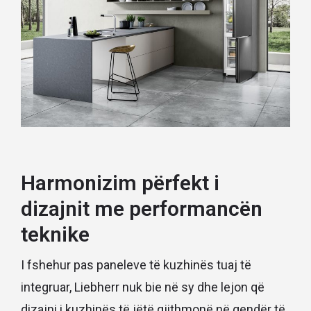
Harmonizim përfekt i
dizajnit me performancën
teknike
I fshehur pas paneleve të kuzhinës tuaj të
integruar, Liebherr nuk bie në sy dhe lejon që
dizajni i kuzhinës të jëtë gjithmonë në qendër të