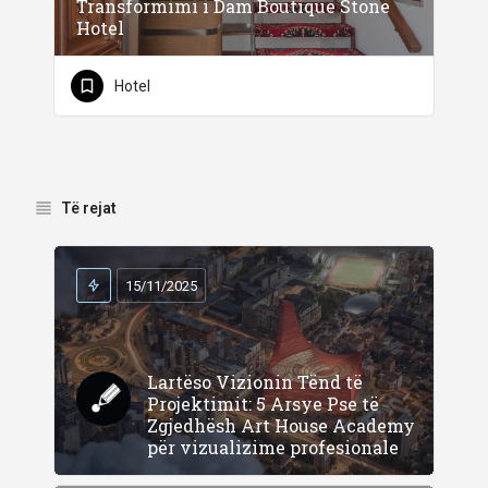
Transformimi i Dam Boutique Stone
Hotel
Hotel
Të rejat
15/11/2025
Lartëso Vizionin Tënd të
Projektimit: 5 Arsye Pse të
Zgjedhësh Art House Academy
për vizualizime profesionale