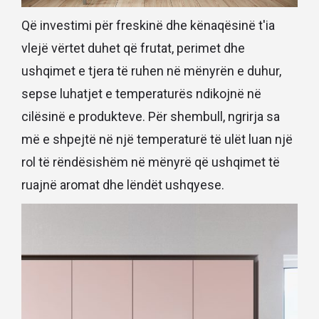
Që investimi për freskinë dhe kënaqësinë t'ia
vlejë vërtet duhet që frutat, perimet dhe
ushqimet e tjera të ruhen në mënyrën e duhur,
sepse luhatjet e temperaturës ndikojnë në
cilësinë e produkteve. Për shembull, ngrirja sa
më e shpejtë në një temperaturë të ulët luan një
rol të rëndësishëm në mënyrë që ushqimet të
ruajnë aromat dhe lëndët ushqyese.