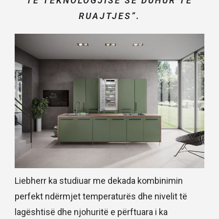
TË TEKNOLOGJISË SË DUHUR TË
RUAJTJES”.
Liebherr ka studiuar me dekada kombinimin
perfekt ndërmjet temperaturës dhe nivelit të
lagështisë dhe njohuritë e përftuara i ka