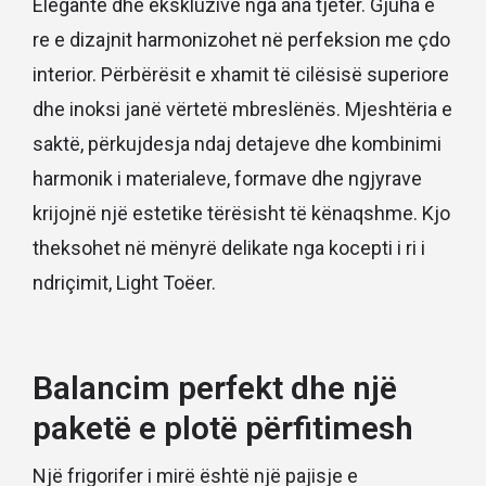
Elegante dhe ekskluzive nga ana tjetër. Gjuha e
re e dizajnit harmonizohet në perfeksion me çdo
interior. Përbërësit e xhamit të cilësisë superiore
dhe inoksi janë vërtetë mbreslënës. Mjeshtëria e
saktë, përkujdesja ndaj detajeve dhe kombinimi
harmonik i materialeve, formave dhe ngjyrave
krijojnë një estetike tërësisht të kënaqshme. Kjo
theksohet në mënyrë delikate nga kocepti i ri i
ndriçimit, Light Toëer.
Balancim perfekt dhe një
paketë e plotë përfitimesh
Një frigorifer i mirë është një pajisje e