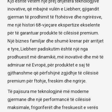
Kjo është vetëm një prej dhjetëra teknologjive
inovative, që mbajnë vulën e Liebherr, gjigandit
gjerman të prodhimit të ftohësve dhe ngrirësve,
me një histori 68-vjeçare ekspertize ekselente
për të garantuar produkte të cilësisë premium.
Një biznes familjar dhe shumë krenar për arritjet
e tyre, Liebherr padiskutim është një nga
prodhuesit më dinamikë, më inovativë dhe më të
admiruar në Evropë, për produktet e saj të
gjithanshme që përfshijnë zgjidhje të cilësisë
premium për ftohje, freskim dhe ngrirje.
Të pajisura me teknologjinë më moderne
gjermane dhe një performancë të cilësisë
maksimale, frigoriferët dhe freskuesit e verës