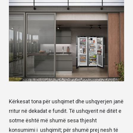
Kërkesat tona për ushqimet dhe ushqyerjen janë
rritur në dekadat e fundit. Të ushqyerit në ditët e
sotme është më shumë sesa thjesht
konsumimi i ushqimit; për shumë prej nesh të