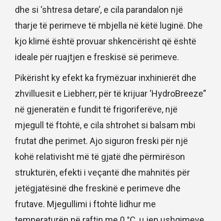
dhe si ‘shtresa detare’, e cila parandalon një
tharje të perimeve të mbjella në këtë luginë. Dhe
kjo klimë është provuar shkencërisht që është
ideale për ruajtjen e freskisë së perimeve.
Pikërisht ky efekt ka frymëzuar inxhinierët dhe
zhvilluesit e Liebherr, për të krijuar ‘HydroBreeze”
në gjeneratën e fundit të frigoriferëve, një
mjegull të ftohtë, e cila shtrohet si balsam mbi
frutat dhe perimet. Ajo siguron freski për një
kohë relativisht më të gjatë dhe përmirëson
strukturën, efekti i veçantë dhe mahnitës për
jetëgjatësinë dhe freskinë e perimeve dhe
frutave. Mjegullimi i ftohtë lidhur me
temperaturën në raftin me 0 °C, u jep ushqimeve