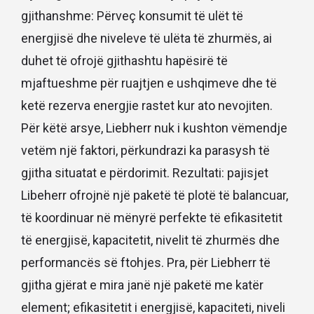
gjithanshme: Përveç konsumit të ulët të
energjisë dhe niveleve të ulëta të zhurmës, ai
duhet të ofrojë gjithashtu hapësirë të
mjaftueshme për ruajtjen e ushqimeve dhe të
ketë rezerva energjie rastet kur ato nevojiten.
Për këtë arsye, Liebherr nuk i kushton vëmendje
vetëm një faktori, përkundrazi ka parasysh të
gjitha situatat e përdorimit. Rezultati: pajisjet
Libeherr ofrojnë një paketë të plotë të balancuar,
të koordinuar në mënyrë perfekte të efikasitetit
të energjisë, kapacitetit, nivelit të zhurmës dhe
performancës së ftohjes. Pra, për Liebherr të
gjitha gjërat e mira janë një paketë me katër
element; efikasitetit i energjisë, kapaciteti, niveli