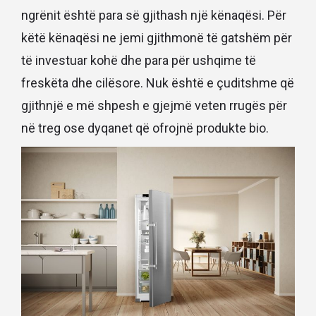
ngrënit është para së gjithash një kënaqësi. Për
këtë kënaqësi ne jemi gjithmonë të gatshëm për
të investuar kohë dhe para për ushqime të
freskëta dhe cilësore. Nuk është e çuditshme që
gjithnjë e më shpesh e gjejmë veten rrugës për
në treg ose dyqanet që ofrojnë produkte bio.