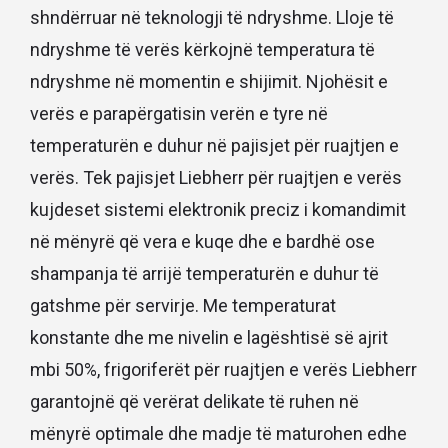
shndërruar në teknologji të ndryshme. Lloje të
ndryshme të verës kërkojnë temperatura të
ndryshme në momentin e shijimit. Njohësit e
verës e parapërgatisin verën e tyre në
temperaturën e duhur në pajisjet për ruajtjen e
verës. Tek pajisjet Liebherr për ruajtjen e verës
kujdeset sistemi elektronik preciz i komandimit
në mënyrë që vera e kuqe dhe e bardhë ose
shampanja të arrijë temperaturën e duhur të
gatshme për servirje. Me temperaturat
konstante dhe me nivelin e lagështisë së ajrit
mbi 50%, frigoriferët për ruajtjen e verës Liebherr
garantojnë që verërat delikate të ruhen në
mënyrë optimale dhe madje të maturohen edhe