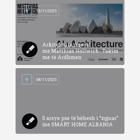
12/11/2025
Arkitektura dhe AI
me Matthias Hollwich : Takim
me të Ardhmen
08/11/2025
5 arsye pse të bëhesh i “zgjuar”
me SMART HOME ALBANIA