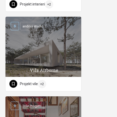
Projekt interieri
+2
andoni studio
Vila Airborne
Projekt vile
+2
Stile Progetti