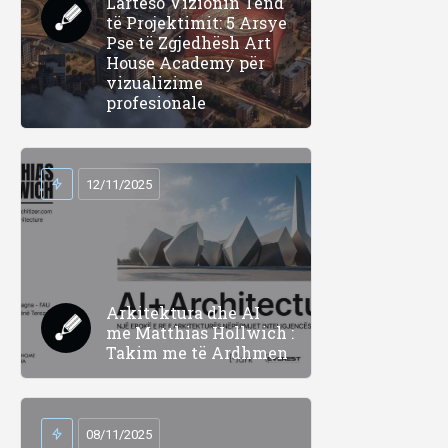
Lartëso Vizionin Tënd
të Projektimit: 5 Arsye
Pse të Zgjedhësh Art
House Academy për
vizualizime
profesionale
12/11/2025
Arkitektura dhe AI
me Matthias Hollwich :
Takim me të Ardhmen
08/11/2025