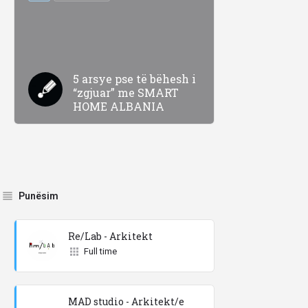
5 arsye pse të bëhesh i
“zgjuar” me SMART
HOME ALBANIA
Punësim
Re/Lab - Arkitekt
Full time
MAD studio - Arkitekt/e