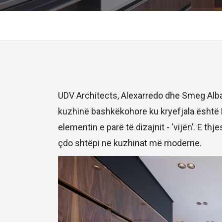
UDV Architects, Alexarredo dhe Smeg Alba
kuzhinë bashkëkohore ku kryefjala është 
elementin e parë të dizajnit - ‘vijën’. E th
çdo shtëpi në kuzhinat më moderne.