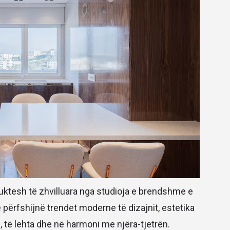
uktesh të zhvilluara nga studioja e brendshme e
 përfshijnë trendet moderne të dizajnit, estetika
, të lehta dhe në harmoni me njëra-tjetrën.