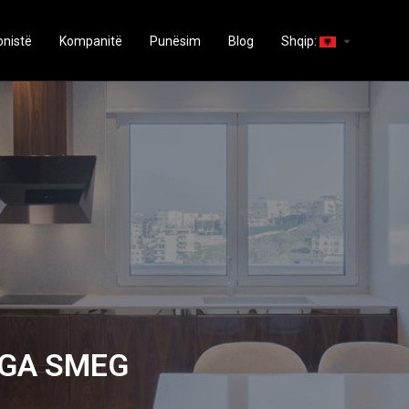
arrow_drop_down
onistë
Kompanitë
Punësim
Blog
Shqip:
NGA SMEG