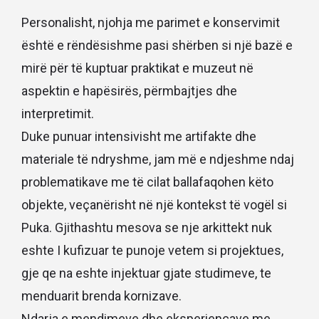
Personalisht, njohja me parimet e konservimit
është e rëndësishme pasi shërben si një bazë e
mirë për të kuptuar praktikat e muzeut në
aspektin e hapësirës, përmbajtjes dhe
interpretimit.
Duke punuar intensivisht me artifakte dhe
materiale të ndryshme, jam më e ndjeshme ndaj
problematikave me të cilat ballafaqohen këto
objekte, veçanërisht në një kontekst të vogël si
Puka. Gjithashtu mesova se nje arkittekt nuk
eshte I kufizuar te punoje vetem si projektues,
gje qe na eshte injektuar gjate studimeve, te
menduarit brenda kornizave.
Ndarja e mendimeve dhe eksperiencave me