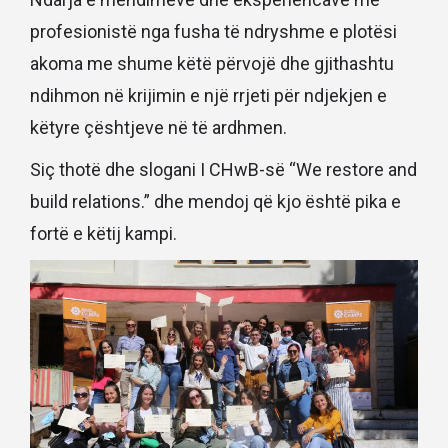
profesionistë nga fusha të ndryshme e plotësi
akoma me shume këtë përvojë dhe gjithashtu
ndihmon në krijimin e një rrjeti për ndjekjen e
këtyre çështjeve në të ardhmen.
Siç thotë dhe slogani I CHwB-së “We restore and
build relations.” dhe mendoj që kjo është pika e
fortë e këtij kampi.