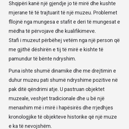
Shqipëri kanë një gjendje jo të mirë dhe kushte
mjerane të të trajtuarit të një muzeu. Problemet
fllojnë nga mungesa e stafit e deri të mungesat e
mëdha të përvojave dhe kualifikimeve.
Stafi i muzeut përbëhej vetëm nga një person që
me gjithë dëshirën e tij të mirë e kishte të
pamundur të bënte ndryshim.
Puna ishte shumë dinamike dhe me drejtimin e
duhur muzeu pati shumë ndryshime pozitive në
pak ditë qëndrimi atje. U pastruan objektet
muzeale, veshjet tradicionale dhe u bë një
menaxhim më i mirë i hapësirës dhe rrjedhjes
kronologjike të objekteve historike që një muze
e ka të nevojshëm.