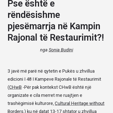
Pse është e
rëndësishme
pjesëmarrja në Kampin
Rajonal të Restaurimit?!
nga
Sonia Budini
3 javë më parë në qytetin e Pukës u zhvillua
edicioni I 48 I Kampeve Rajonale të Restaurimit
(
CHwB
-Për pak kontekst CHwB është një
organizate e cila merret me ruajtjen e
trashëgimisë kulturore,
Cultural Heritage without
Borders
.) ku në datat 13-17 shtator u zhvillua