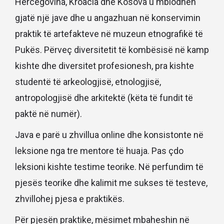
Hercegovina, Kroacia dhe Kosova u mblodhen
gjatë një jave dhe u angazhuan në konservimin
praktik të artefakteve në muzeun etnografikë të
Pukës. Përveç diversitetit të kombësisë në kamp
kishte dhe diversitet profesionesh, pra kishte
studentë të arkeologjisë, etnologjisë,
antropologjisë dhe arkitektë (këta të fundit të
paktë në numër).
Java e parë u zhvillua online dhe konsistonte në
leksione nga tre mentore të huaja. Pas çdo
leksioni kishte testime teorike. Në perfundim të
pjesës teorike dhe kalimit me sukses të testeve,
zhvillohej pjesa e praktikës.
Për pjesën praktike, mësimet mbaheshin në