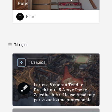
Hotel
Hotel
Të rejat
15/11/2025
Lartëso Vizionin Tënd të
Projektimit: 5 Arsye Pse të
Zgjedhësh Art House Academy
për vizualizime profesionale