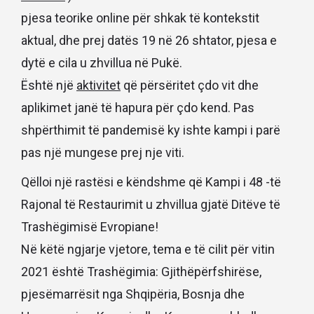
pjesa teorike online për shkak të kontekstit
aktual, dhe prej datës 19 në 26 shtator, pjesa e
dytë e cila u zhvillua në Pukë.
Është një
aktivitet
që përsëritet çdo vit dhe
aplikimet janë të hapura për çdo kend. Pas
shpërthimit të pandemisë ky ishte kampi i parë
pas një mungese prej nje viti.
Qëlloi një rastësi e këndshme që Kampi i 48 -të
Rajonal të Restaurimit u zhvillua gjatë Ditëve të
Trashëgimisë Evropiane!
Në këtë ngjarje vjetore, tema e të cilit për vitin
2021 është Trashëgimia: Gjithëpërfshirëse,
pjesëmarrësit nga Shqipëria, Bosnja dhe