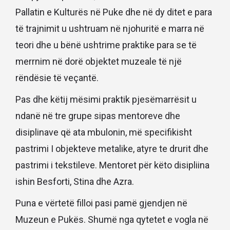
Pallatin e Kulturës në Puke dhe në dy ditet e para
të trajnimit u ushtruam në njohuritë e marra në
teori dhe u bënë ushtrime praktike para se të
merrnim në dorë objektet muzeale të një
rëndësie të veçantë.
Pas dhe këtij mësimi praktik pjesëmarrësit u
ndanë në tre grupe sipas mentoreve dhe
disiplinave që ata mbulonin, më specifikisht
pastrimi I objekteve metalike, atyre te drurit dhe
pastrimi i tekstileve. Mentoret për këto disipliina
ishin Besforti, Stina dhe Azra.
Puna e vërtetë filloi pasi pamë gjendjen në
Muzeun e Pukës. Shumë nga qytetet e vogla në