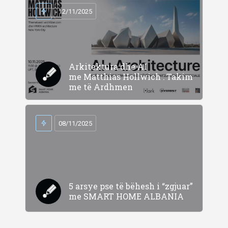
12/11/2025
Arkitektura dhe AI
me Matthias Hollwich : Takim
me të Ardhmen
08/11/2025
5 arsye pse të bëhesh i “zgjuar”
me SMART HOME ALBANIA