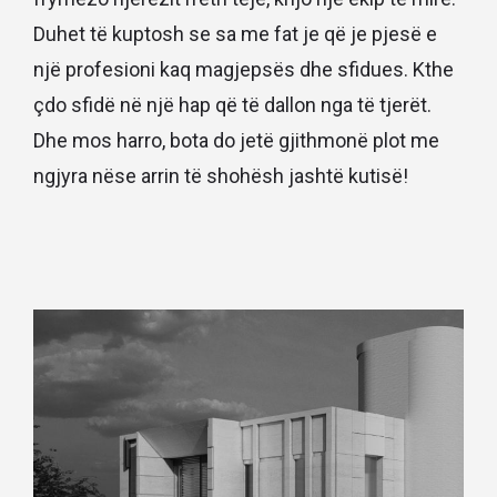
Duhet të kuptosh se sa me fat je që je pjesë e
një profesioni kaq magjepsës dhe sfidues. Kthe
çdo sfidë në një hap që të dallon nga të tjerët.
Dhe mos harro, bota do jetë gjithmonë plot me
ngjyra nëse arrin të shohësh jashtë kutisë!