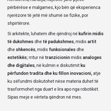
përbërëse e malgames, kjo bën që eksperienca
njerëzore të jetë më shumë se fizike, por
shpirtërore.
Si arkitekte, luhatem dhe qëndroj në
kufirin midis
të dukshmes
dhe
të padukshmes
, midis
artit
dhe
shkencës
, midis
funksionales
dhe
estetikës
; rritur në
tranzicionin
midis
analoges
dhe digjitales
, në kulmin e diskutimit
ku
përfundon tradita dhe ku fillon inovacioni,
atje
ku sëfundmi diskutohet nëse materia duhet të
trasformohet nga duart e lira apo nga robotikët.
Sipas meje e vërteta qëndron në mes.