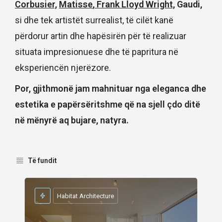
Corbusier,
Matisse
,
Frank Lloyd Wright,
Gaudi,
si dhe tek artistët surrealist, të cilët kanë
përdorur artin dhe hapësirën për të realizuar
situata impresionuese dhe të papritura në
eksperiencën njerëzore.
Por, gjithmonë jam mahnituar nga eleganca dhe
estetika e papërsëritshme që na sjell çdo ditë
në mënyrë aq bujare, natyra.
Të fundit
Habitat Architecture