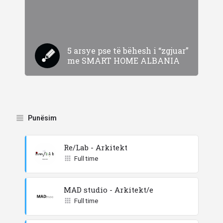
5 arsye pse të bëhesh i “zgjuar”
me SMART HOME ALBANIA
Punësim
Re/Lab - Arkitekt
Full time
MAD studio - Arkitekt/e
Full time