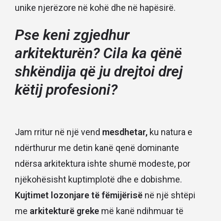
unike njerëzore në kohë dhe në hapësirë.
Pse keni zgjedhur
arkitekturën? Cila ka qënë
shkëndija që ju drejtoi drej
këtij profesioni?
Jam rritur në një vend
mesdhetar,
ku natura e
ndërthurur me detin kanë qenë dominante
ndërsa arkitektura ishte shumë modeste, por
njëkohësisht kuptimplotë dhe e dobishme.
Kujtimet lozonjare të fëmijërisë
në një shtëpi
me
arkitekturë greke
më kanë ndihmuar të