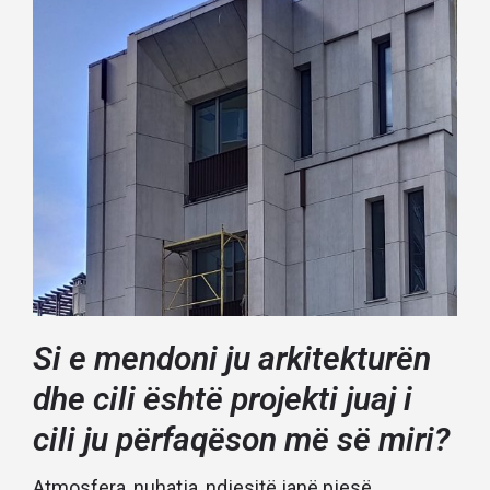
Si e mendoni ju arkitekturën
dhe cili është projekti juaj i
cili ju përfaqëson më së miri?
Atmosfera, nuhatja, ndjesitë janë pjesë