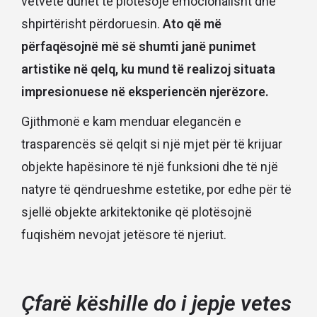
vetvete duhet të plotësojë emocionalisht dhe
shpirtërisht përdoruesin.
Ato që më
përfaqësojnë më së shumti janë punimet
artistike në qelq, ku mund të realizoj situata
impresionuese në eksperiencën njerëzore.
Gjithmonë e kam menduar elegancën e
trasparencës së qelqit si një mjet për të krijuar
objekte hapësinore të një funksioni dhe të një
natyre të qëndrueshme estetike, por edhe për të
sjellë objekte arkitektonike që plotësojnë
fuqishëm nevojat jetësore të njeriut.
Çfarë këshille do i jepje vetes