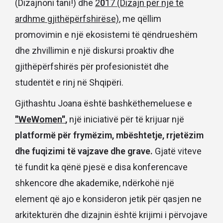
(Dizajnoni tani!) dhe
2
0
17 (Dizajn për një të
ardhme gjithëpërfshirëse)
, me qëllim
promovimin e një ekosistemi të qëndrueshëm
dhe zhvillimin e një diskursi proaktiv dhe
gjithëpërfshirës për profesionistët dhe
studentët e rinj në Shqipëri.
Gjithashtu Joana është bashkëthemeluese e
''WeWomen''
,
një iniciativë për të krijuar një
platformë për frymëzim, mbështetje, rrjetëzim
dhe fuqizimi të vajzave dhe grave.
Gjatë viteve
të fundit ka qënë pjesë e disa konferencave
shkencore dhe akademike, ndërkohë një
element që ajo e konsideron jetik për qasjen ne
arkitekturën dhe dizajnin është krijimi i përvojave