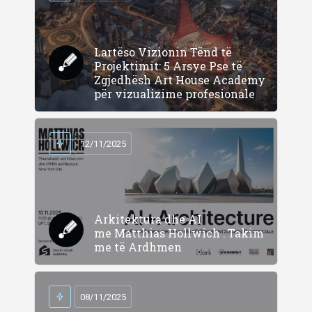
Lartëso Vizionin Tënd të
Projektimit: 5 Arsye Pse të
Zgjedhësh Art House Academy
për vizualizime profesionale
12/11/2025
Arkitektura dhe AI
me Matthias Hollwich : Takim
me të Ardhmen
08/11/2025