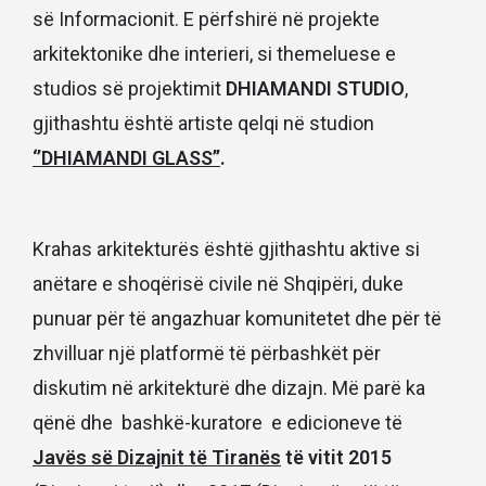
së Informacionit. E përfshirë në projekte
arkitektonike dhe interieri, si themeluese e
studios së projektimit
DHIAMANDI STUDIO
,
gjithashtu është artiste qelqi në studion
‘’DHIAMANDI GLASS’’
.
Krahas arkitekturës është gjithashtu aktive si
anëtare e shoqërisë civile në Shqipëri, duke
punuar për të angazhuar komunitetet dhe për të
zhvilluar një platformë të përbashkët për
diskutim në arkitekturë dhe dizajn. Më parë ka
qënë dhe bashkë-kuratore e edicioneve të
Javës së Dizajnit të Tiranës
të vitit 2015