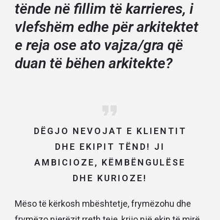
tënde në fillim të karrieres, i
vlefshëm edhe për arkitektet
e reja ose ato vajza/gra që
duan të bëhen arkitekte?
DËGJO NEVOJAT E KLIENTIT
DHE EKIPIT TËND! JI
AMBICIOZE, KËMBËNGULËSE
DHE KURIOZE!
Mëso të kërkosh mbështetje, frymëzohu dhe
frymëzo njerëzit rreth teje, krijo një ekip të mirë.