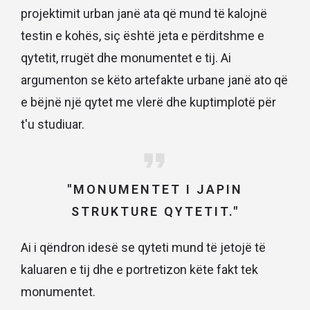
projektimit urban janë ata që mund të kalojnë
testin e kohës, siç është jeta e përditshme e
qytetit, rrugët dhe monumentet e tij. Ai
argumenton se këto artefakte urbane janë ato që
e bëjnë një qytet me vlerë dhe kuptimplotë për
t'u studiuar.
"MONUMENTET I JAPIN
STRUKTURE QYTETIT."
Ai i qëndron idesë se qyteti mund të jetojë të
kaluaren e tij dhe e portretizon këte fakt tek
monumentet.