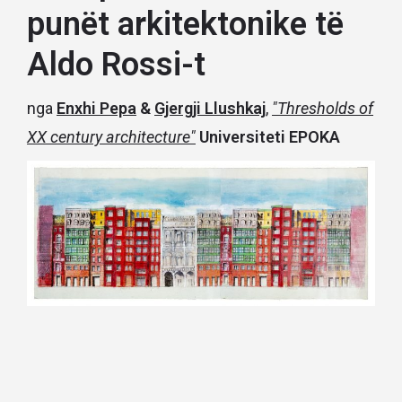
punët arkitektonike të
Aldo Rossi-t
nga
Enxhi Pepa
&
Gjergji Llushkaj
,
"Thresholds of
XX century architecture"
Universiteti EPOKA