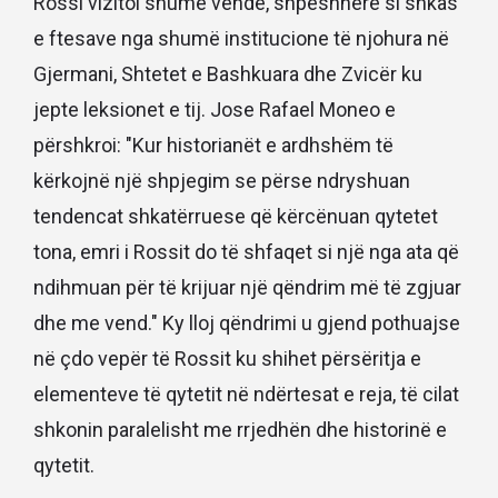
Rossi vizitoi shumë vende, shpeshherë si shkas
e ftesave nga shumë institucione të njohura në
Gjermani, Shtetet e Bashkuara dhe Zvicër ku
jepte leksionet e tij. Jose Rafael Moneo e
përshkroi: "Kur historianët e ardhshëm të
kërkojnë një shpjegim se përse ndryshuan
tendencat shkatërruese që kërcënuan qytetet
tona, emri i Rossit do të shfaqet si një nga ata që
ndihmuan për të krijuar një qëndrim më të zgjuar
dhe me vend." Ky lloj qëndrimi u gjend pothuajse
në çdo vepër të Rossit ku shihet përsëritja e
elementeve të qytetit në ndërtesat e reja, të cilat
shkonin paralelisht me rrjedhën dhe historinë e
qytetit.