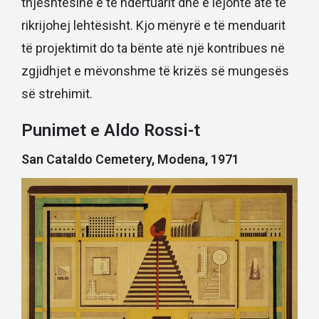
thjeshtësinë e të ndërtuarit dhe e lejonte atë të
rikrijohej lehtësisht. Kjo mënyrë e të menduarit
të projektimit do ta bënte atë një kontribues në
zgjidhjet e mëvonshme të krizës së mungesës
së strehimit.
Punimet e Aldo Rossi-t
San Cataldo Cemetery, Modena, 1971