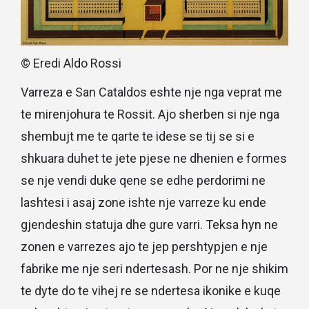
© Eredi Aldo Rossi
Varreza e San Cataldos eshte nje nga veprat me
te mirenjohura te Rossit. Ajo sherben si nje nga
shembujt me te qarte te idese se tij se si e
shkuara duhet te jete pjese ne dhenien e formes
se nje vendi duke qene se edhe perdorimi ne
lashtesi i asaj zone ishte nje varreze ku ende
gjendeshin statuja dhe gure varri. Teksa hyn ne
zonen e varrezes ajo te jep pershtypjen e nje
fabrike me nje seri ndertesash. Por ne nje shikim
te dyte do te vihej re se ndertesa ikonike e kuqe