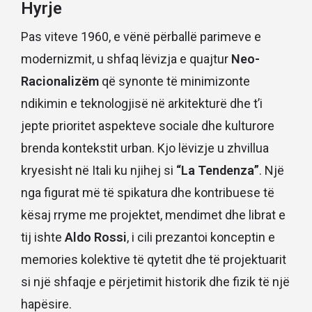
Hyrje
Pas viteve 1960, e vënë përballë parimeve e
modernizmit, u shfaq lëvizja e quajtur
Neo-
Racionalizëm
që synonte të minimizonte
ndikimin e teknologjisë në arkitekturë dhe t’i
jepte prioritet aspekteve sociale dhe kulturore
brenda kontekstit urban. Kjo lëvizje u zhvillua
kryesisht në Itali ku njihej si
“La Tendenza”
. Një
nga figurat më të spikatura dhe kontribuese të
kësaj rryme me projektet, mendimet dhe librat e
tij ishte
Aldo Rossi
, i cili prezantoi konceptin e
memories kolektive të qytetit dhe të projektuarit
si një shfaqje e përjetimit historik dhe fizik të një
hapësire.