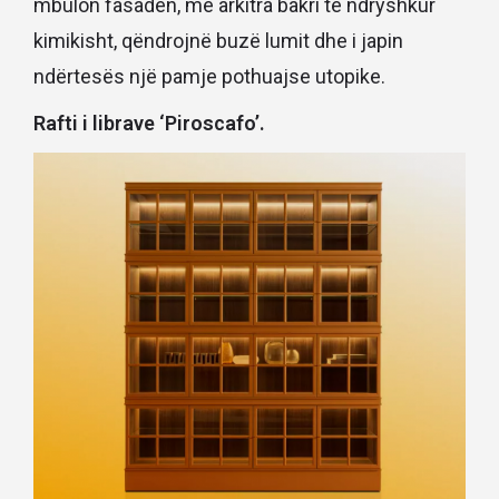
mbulon fasadën, me arkitra bakri të ndryshkur
kimikisht, qëndrojnë buzë lumit dhe i japin
ndërtesës një pamje pothuajse utopike.
Rafti i librave ‘Piroscafo’.