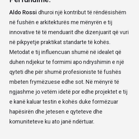
Aldo Rossi
dhuroi një kontribut të rëndësishëm
në fushën e arkitekturës me mënyrën e tij
innovative të të menduarit dhe dizenjuarit që vuri
në pikpyetje praktikat standarte të kohës.
Metodat e tij influencuan shumë në idealet që
duhen ndjekur te formimi apo ndryshimin e një
qyteti dhe për shumë profesioniste të fushës
mbeten frymëzuese edhe sot. Në mënyrë të
ngjashme jo vetëm idetë por edhe projektet e tij
e kanë kaluar testin e kohës duke formëzuar
hapësirën dhe jetesen e qyteteve dhe
komuniteteve ku ato janë ndërtuar.