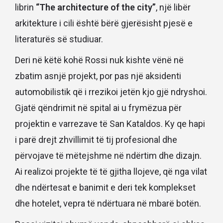
librin
“The architecture of the city”
, një libër
arkitekture i cili është bërë gjerësisht pjesë e
literaturës së studiuar.
Deri në këtë kohë Rossi nuk kishte vënë në
zbatim asnjë projekt, por pas një aksidenti
automobilistik që i rrezikoi jetën kjo gjë ndryshoi.
Gjatë qëndrimit në spital ai u frymëzua për
projektin e varrezave të San Kataldos. Ky qe hapi
i parë drejt zhvillimit të tij profesional dhe
përvojave të mëtejshme në ndërtim dhe dizajn.
Ai realizoi projekte të të gjitha llojeve, që nga vilat
dhe ndërtesat e banimit e deri tek komplekset
dhe hotelet, vepra të ndërtuara në mbarë botën.