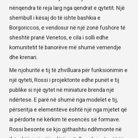
nënqendra të reja larg nga qendrat e qytetit. Një
shembull i kësaj do të ishte bashkia e
Borgoriccos, e vendosur në një zonë fushore të
sheshtë pranë Venetos, e cila i solli edhe
komunitetit të banorëve më shumë vemendje
dhe krenari.
Me njohuritë e tij të zhvilluara për funksionimin e
një qyteti, Rossi i projektonte edhe punët e tij
publike si një qytet në miniature brenda një
ndërtese. E parë në shumë nga modelet e tij,
përseritja e elementëve është një nga mjetet që
ai përdorte në kërkim të esencës së formave.
Rossi besonte se kjo gjithashtu ndihmonte në