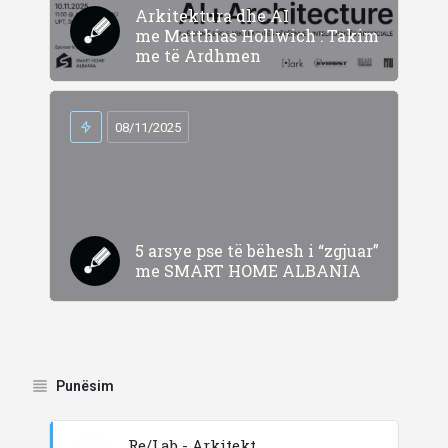
Arkitektura dhe AI
me Matthias Hollwich : Takim
me të Ardhmen
08/11/2025
5 arsye pse të bëhesh i “zgjuar”
me SMART HOME ALBANIA
Punësim
Re/Lab - Arkitekt