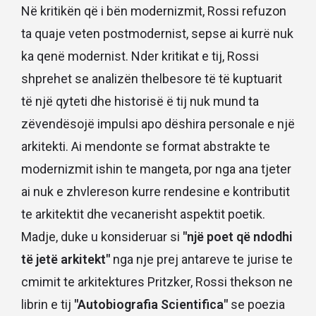
Në kritikën që i bën modernizmit, Rossi refuzon
ta quaje veten postmodernist, sepse ai kurrë nuk
ka qenë modernist. Nder kritikat e tij, Rossi
shprehet se analizën thelbesore të të kuptuarit
të një qyteti dhe historisë ë tij nuk mund ta
zëvendësojë impulsi apo dëshira personale e një
arkitekti. Ai mendonte se format abstrakte te
modernizmit ishin te mangeta, por nga ana tjeter
ai nuk e zhvlereson kurre rendesine e kontributit
te arkitektit dhe vecanerisht aspektit poetik.
Madje, duke u konsideruar si
"një poet që ndodhi
të jetë arkitekt"
nga nje prej antareve te jurise te
cmimit te arkitektures Pritzker, Rossi thekson ne
librin e tij
"Autobiografia Scientifica"
se poezia