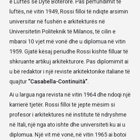
e Luftës së Dytë Botërore. Pas përfundimit të
luftës, në vitin 1949, Rossi filloi të ndiqte arsimin
universitar në fushën e arkitekturës në
Universitetin Politeknik të Milanos, të cilin e
mbaroi 10 vjet më vonë dhe u diplomua në vitin
1959. Gjatë kësaj periudhe Rossi kishte filluar të
shkruante artikuj arkitekturore. Pas diplomimit ai
u bë redaktor i një reviste arkitektonike italiane të
quajtur
“Casabella-Continuità”
.
Ai u largua nga revista në vitin 1964 dhe ndoqi një
karrierë tjetër. Rossi filloi të jepte mësim si
profesor i arkitektures në institute të ndryshme
në Itali, një nga ato ishte dhe universiteti ku ai u
diplomua. Një vit më vonë, në vitin 1965 ai botoi