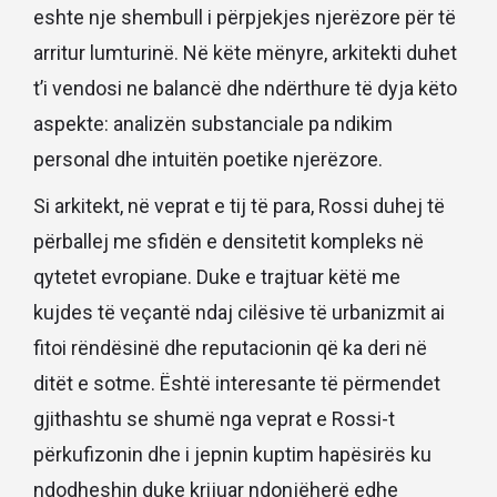
eshte nje shembull i përpjekjes njerëzore për të
arritur lumturinë. Në këte mënyre, arkitekti duhet
t’i vendosi ne balancë dhe ndërthure të dyja këto
aspekte: analizën substanciale pa ndikim
personal dhe intuitën poetike njerëzore.
Si arkitekt, në veprat e tij të para, Rossi duhej të
përballej me sfidën e densitetit kompleks në
qytetet evropiane. Duke e trajtuar këtë me
kujdes të veçantë ndaj cilësive të urbanizmit ai
fitoi rëndësinë dhe reputacionin që ka deri në
ditët e sotme. Është interesante të përmendet
gjithashtu se shumë nga veprat e Rossi-t
përkufizonin dhe i jepnin kuptim hapësirës ku
ndodheshin duke krijuar ndonjëherë edhe