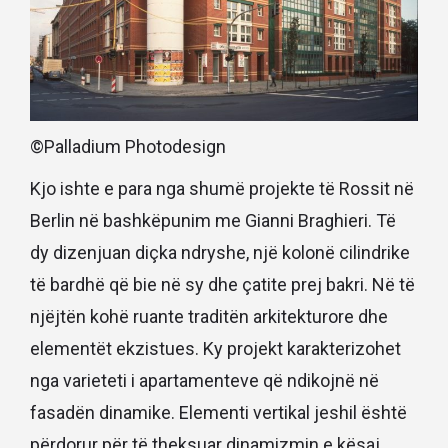
©Palladium Photodesign
Kjo ishte e para nga shumë projekte të Rossit në
Berlin në bashkëpunim me Gianni Braghieri. Të
dy dizenjuan diçka ndryshe, një kolonë cilindrike
të bardhë që bie në sy dhe çatite prej bakri. Në të
njëjtën kohë ruante traditën arkitekturore dhe
elementët ekzistues. Ky projekt karakterizohet
nga varieteti i apartamenteve që ndikojnë në
fasadën dinamike. Elementi vertikal jeshil është
përdorur për të theksuar dinamizmin e kësaj