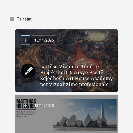
Të rejat
15/11/2025
Lartëso Vizionin Tënd të
Projektimit: 5 Arsye Pse të
Zgjedhësh Art House Academy
për vizualizime profesionale
12/11/2025