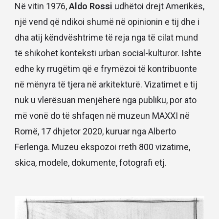
Në vitin 1976,
Aldo Rossi
udhëtoi drejt Amerikës,
një vend që ndikoi shumë në opinionin e tij dhe i
dha atij këndvështrime të reja nga të cilat mund
të shikohet konteksti urban social-kulturor. Ishte
edhe ky rrugëtim që e frymëzoi të kontribuonte
në mënyra të tjera në arkitekturë. Vizatimet e tij
nuk u vlerësuan menjëherë nga publiku, por ato
më vonë do të shfaqen në muzeun MAXXI në
Romë, 17 dhjetor 2020, kuruar nga Alberto
Ferlenga. Muzeu ekspozoi rreth 800 vizatime,
skica, modele, dokumente, fotografi etj.