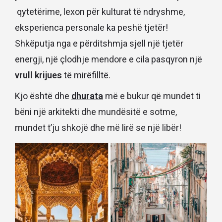
qytetërime, lexon për kulturat të ndryshme,
eksperienca personale ka peshë tjetër!
Shkëputja nga e përditshmja sjell një tjetër
energji, një çlodhje mendore e cila pasqyron një
vrull krijues
të mirëfilltë.
Kjo është dhe
dhurata
më e bukur që mundet ti
bëni një arkitekti dhe mundësitë e sotme,
mundet t’ju shkojë dhe më lirë se një libër!