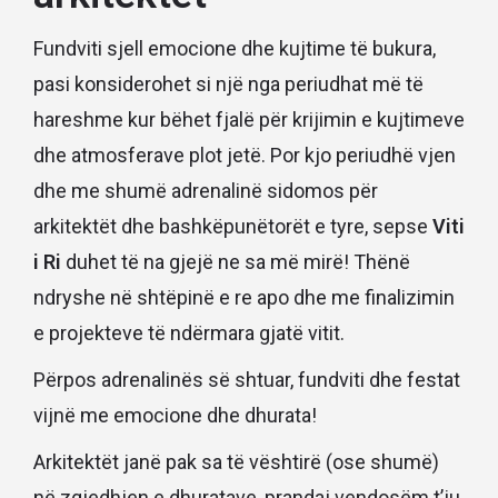
Fundviti sjell emocione dhe kujtime të bukura,
pasi konsiderohet si një nga periudhat më të
hareshme kur bëhet fjalë për krijimin e kujtimeve
dhe atmosferave plot jetë. Por kjo periudhë vjen
dhe me shumë adrenalinë sidomos për
arkitektët dhe bashkëpunëtorët e tyre, sepse
Viti
i Ri
duhet të na gjejë ne sa më mirë! Thënë
ndryshe në shtëpinë e re apo dhe me finalizimin
e projekteve të ndërmara gjatë vitit.
Përpos adrenalinës së shtuar, fundviti dhe festat
vijnë me emocione dhe dhurata!
Arkitektët janë pak sa të vështirë (ose shumë)
në zgjedhjen e dhuratave, prandaj vendosëm t’ju