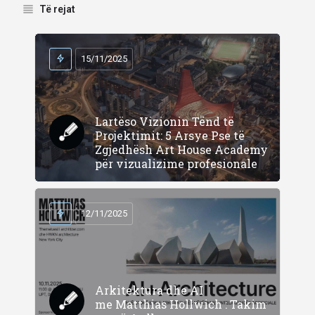
Të rejat
15/11/2025
Lartëso Vizionin Tënd të
Projektimit: 5 Arsye Pse të
Zgjedhësh Art House Academy
për vizualizime profesionale
12/11/2025
Arkitektura dhe AI
me Matthias Hollwich : Takim