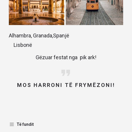
Alhambra, Granada,Spanjë
Lisbonë
Gëzuar festat nga pik ark!
MOS HARRONI TË FRYMËZONI!
Të fundit