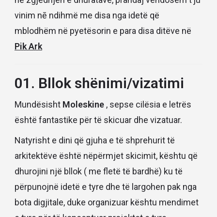
vinim nē ndihmë me disa nga idetë që
mblodhëm në pyetësorin e para disa ditëve në
Pik Ark
01. Bllok shënimi/vizatimi
Mundësisht
Moleskine
, sepse cilësia e letrës
është fantastike për të skicuar dhe vizatuar.
Natyrisht e dini që gjuha e të shprehurit të
arkitektëve është nëpërmjet skicimit, kështu që
dhurojini një bllok ( me fletë të bardhë) ku të
përpunojnë idetë e tyre dhe të largohen pak nga
bota digjitale, duke organizuar kështu mendimet