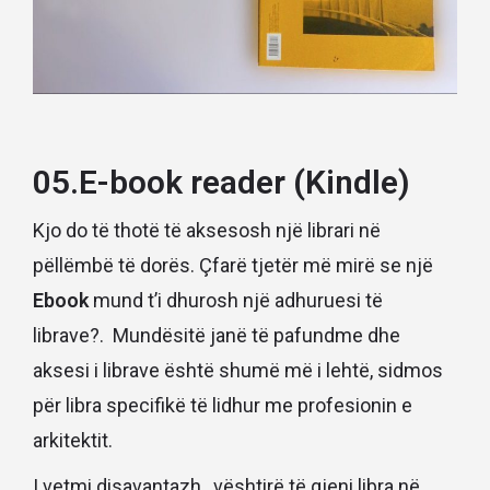
05.E-book reader (Kindle)
Kjo do të thotë të aksesosh një librari në
pëllëmbë të dorës. Çfarë tjetër më mirë se një
Ebook
mund t’i dhurosh një adhuruesi të
librave?. Mundësitë janë të pafundme dhe
aksesi i librave është shumë më i lehtë, sidmos
për libra specifikë të lidhur me profesionin e
arkitektit.
I vetmi disavantazh, vështirë të gjeni libra në