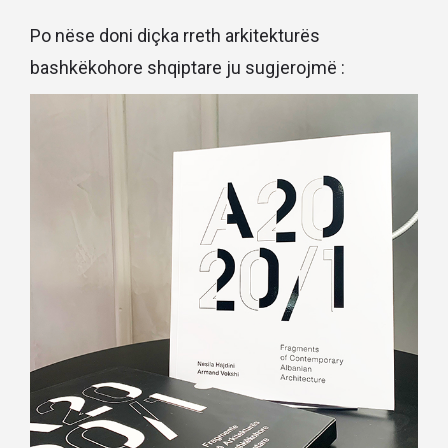
Po nëse doni diçka rreth arkitekturës
bashkëkohore shqiptare ju sugjerojmë :