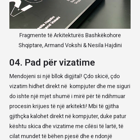
Fragmente të Arkitekturës Bashkëkohore
Shqiptare, Armand Vokshi & Nesila Hajdini
04. Pad për vizatime
Mendojeni si një bllok digjital! Çdo skicë, çdo
vizatim hidhet direkt në kompjuter dhe me siguri
do ishte një mjet shumë i mirë për të ndihmuar
procesin krijues të një arkitekti! Mbi të gjitha
gjithçka kalohet direkt në kompjuter, duke patur
kështu skica dhe vizatime me cilësi të lartë, të
cilat mundet të bëhen pjesë dhe e ndonjë