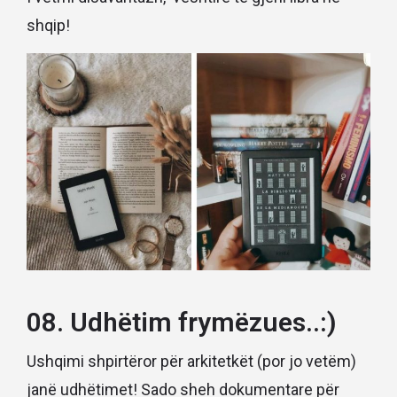
shqip!
08. Udhëtim frymëzues..:)
Ushqimi shpirtëror për arkitetkët (por jo vetëm)
janë udhëtimet! Sado sheh dokumentare për