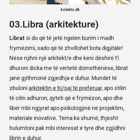
kolekto.dk
03.Libra (arkitekture)
Librat
si do që të jetë ngelen burim i madh
frymëzimi, sado që të zhvillohet bota digjitale!
Nëse njihni një arkitekt/e dhe keni dëshirë t’i
dhuroni dicka me të vërtetë domethënëse, librat
janë gjithmonë zgjedhja e duhur. Mundet të
zbuloni
arkitektin e tij/saj të preferuar,
apo stilin
të cilin adhuron, qyteti që e frymëzon, apo dhe
libër mbi ngjyrat apo psikologjinë në projektim,
materiale inovative. Tema ka shumë, thjesht
hulumtoni pak mbi interesat e tyre dhe zgjidhni
librin e duhur.