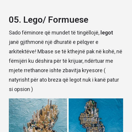
05. Lego/ Formuese
Sado fëminore që mundet të tingëllojë,
legot
janë gjithmonë një dhuratë e pëlqyer e
arkitektëve! Mbase se të kthejnë pak në kohë, në
fëmijëri ku dëshira për të krijuar, ndërtuar me
mjete rrethanore ishte zbavitja kryesore (
natyrisht për ato breza që legot nuk i kanë patur
si opsion )