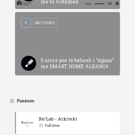
me të Ardhmen
08/11/2025
5 arsye pse të bëhesh i “zgjuar”
me SMART HOME ALBANIA
Punësim
Re/Lab - Arkitekt
Full time