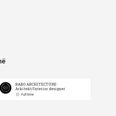
në
RABO ARCHITECTURE -
Arkitekt/Interior designer
Full time