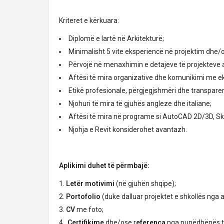
Kriteret e kërkuara:
Diplomë e lartë në Arkitekturë;
Minimalisht 5 vite eksperiencë në projektim dhe/
Përvojë në menaxhimin e detajeve të projekteve a
Aftësi të mira organizative dhe komunikimi me ek
Etikë profesionale, përgjegjshmëri dhe transpare
Njohuri të mira të gjuhës angleze dhe italiane;
Aftësi të mira në programe si AutoCAD 2D/3D, Sk
Njohja e Revit konsiderohet avantazh.
Aplikimi duhet të përmbajë:
Letër motivimi
(në gjuhën shqipe);
Portofolio
(duke dalluar projektet e shkollës nga 
CV
me foto;
Certifikime
dhe/ose r
eferenca
nga punëdhënës 