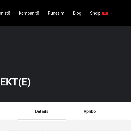
arrow_drop_down
onistë
Kompanitë
Punësim
Blog
Shqip:
EKT(E)
Details
Apliko