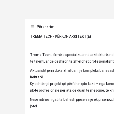
Përshkrimi
TREMA TECH
- KËRKON
ARKITEKT(E)
Trema Tech,
firmë e specializuar në arkitekturë, nd
të talentuar që dëshiron të zhvillohet profesionalish
Aktualisht jemi duke zhvilluar një kompleks banesas
hektarë
.
Ky është një projekt që përfshin çdo fazë – nga konce
plotë profesionale për ata që duan të mësojnë, të krij
Nëse ndihesh gati të bëhesh pjesë e një ekipi serio
jote!