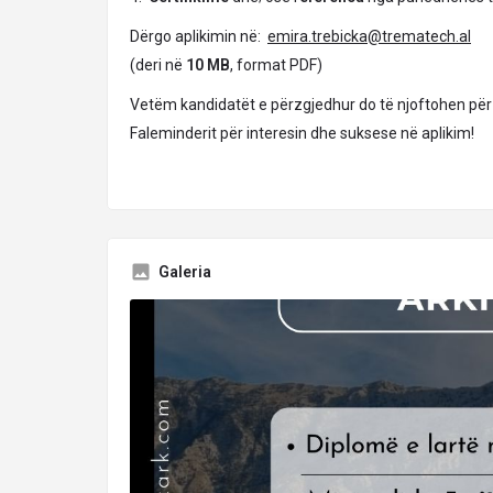
Dërgo aplikimin në:
emira.trebicka@trematech.al
(deri në
10 MB
, format PDF)
Vetëm kandidatët e përzgjedhur do të njoftohen për 
Faleminderit për interesin dhe suksese në aplikim!
Galeria