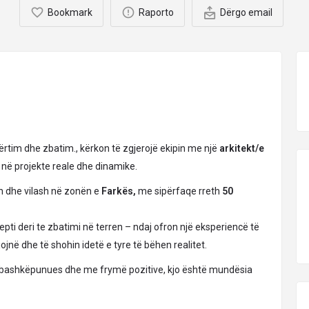
Bookmark
Raporto
Dërgo email
ërtim dhe zbatim., kërkon të zgjerojë ekipin me një
arkitekt/e
t në projekte reale dhe dinamike.
h dhe vilash në zonën e
Farkës,
me sipërfaqe rreth
50
pti deri te zbatimi në terren – ndaj ofron një eksperiencë të
ojnë dhe të shohin idetë e tyre të bëhen realitet.
z, bashkëpunues dhe me frymë pozitive, kjo është mundësia