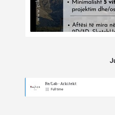
J
Re/Lab - Arkitekt
Full time