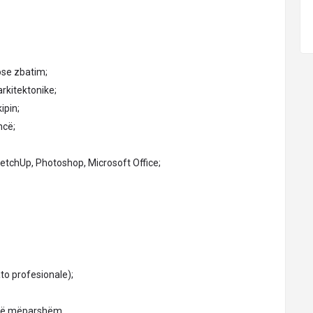
ose zbatim;
rkitektonike;
ipin;
ncë;
etchUp, Photoshop, Microsoft Office;
ato profesionale);
të mëparshëm.