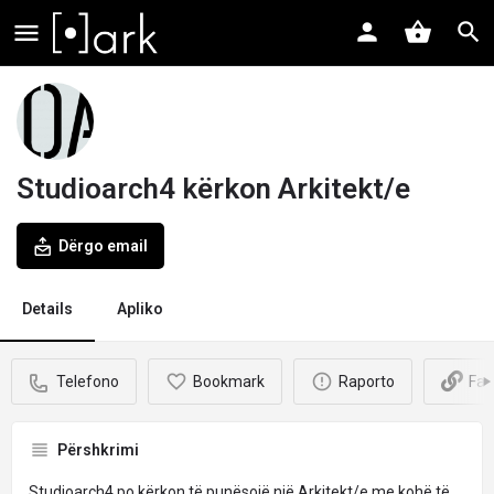
Studioarch4 kërkon Arkitekt/e
Dërgo email
Details
Apliko
Telefono
Bookmark
Raporto
Faq
Përshkrimi
Studioarch4
po kërkon të punësojë një Arkitekt/e me kohë të