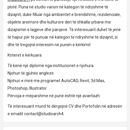
plotë. Puna në studio varion në kategori të ndryshme të
dizajnit, duke filluar nga ambientet e brendshme, rezidenciale,
objekte arsimore dhe kulturore deri te shkalla urbane me
dizajnimin e lagjeve dhe parqeve. Të interesuarit duhet të jenë
të hapur për të punuar në kategori të ndryshme të dizajnit, si
dhe të tregojnë interesim në punën e kërkimit.
Kriteret e kërkuara:
Të kenë një diplomë nga institucionet e njohura.
Njohuri të gjuhës angleze.
Njohuri e mirë me programet AutoCAD, Revit, 3d Max,
Photoshop, Illustrator.
Përvoja e mëparshme në punë është një avantazh.
Të interesuarit mund të dërgojnë CV dhe Portofolin në adresën
e emailit contact@studioarch4.