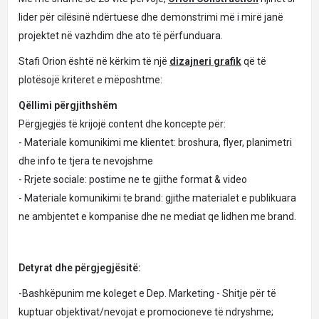
lider për cilësinë ndërtuese dhe demonstrimi më i mirë janë
projektet në vazhdim dhe ato të përfunduara.
Stafi Orion është në kërkim të një
dizajneri grafik
që të
plotësojë kriteret e mëposhtme:
Qëllimi përgjithshëm
Përgjegjës të krijojë content dhe koncepte për:
- Materiale komunikimi me klientet: broshura, flyer, planimetri
dhe info te tjera te nevojshme
- Rrjete sociale: postime ne te gjithe format & video
- Materiale komunikimi te brand: gjithe materialet e publikuara
ne ambjentet e kompanise dhe ne mediat qe lidhen me brand.
Detyrat dhe përgjegjësitë:
-Bashkëpunim me koleget e Dep. Marketing - Shitje për të
kuptuar objektivat/nevojat e promocioneve të ndryshme;