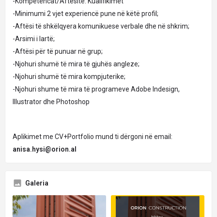
-Kompetencat/Aftësitë: Kualifikimet
-Minimumi 2 vjet experiencë pune në këtë profil;
-Aftësi të shkëlqyera komunikuese verbale dhe në shkrim;
-Arsimi i lartë;
-Aftësi për të punuar në grup;
-Njohuri shumë të mira të gjuhës angleze;
-Njohuri shumë të mira kompjuterike;
-Njohuri shume të mira të programeve Adobe Indesign,
Illustrator dhe Photoshop
Aplikimet me CV+Portfolio mund ti dërgoni në email:
anisa.hysi@orion.al
Galeria