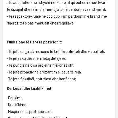
-Të adoptohet me ndryshimet/të rejat që bëhen në software
të dizajnit dhe të implementoj ato në përdorim vazhdimisht;
-Të respektojë/ruajë në cdo publikim përdorimin e brand, me
rigorozitet sipas manualit dhe rregullave;
Funksione të tjera të pozicionit:
-Të jetë origjinal, me sens të lartë kreativiteti dhe vizualiteti;
-Të jetë i kujdesshëm ndaj detajeve;
-Të punojë në disa projekte njëkohësisht;
-Të jetë proaktiv në prezantim e ideve të reja;
-Të jetë fleksibël, entuziast dhe konfident;
Kërkesat dhe kualifikimet
-Edukimi:
-Kualifikimet:
-Eksperienca profesionale :