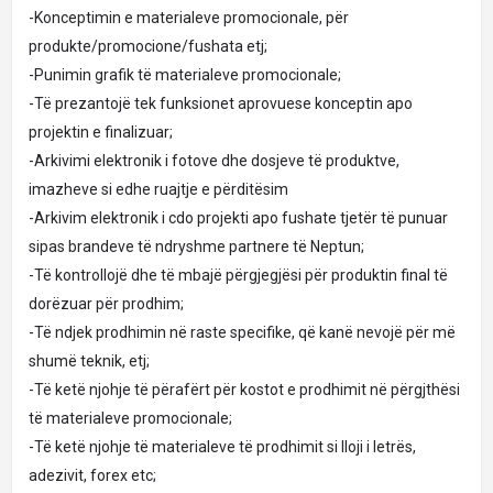
-Konceptimin e materialeve promocionale, për
produkte/promocione/fushata etj;
-Punimin grafik të materialeve promocionale;
-Të prezantojë tek funksionet aprovuese konceptin apo
projektin e finalizuar;
-Arkivimi elektronik i fotove dhe dosjeve të produktve,
imazheve si edhe ruajtje e përditësim
-Arkivim elektronik i cdo projekti apo fushate tjetër të punuar
sipas brandeve të ndryshme partnere të Neptun;
-Të kontrollojë dhe të mbajë përgjegjësi për produktin final të
dorëzuar për prodhim;
-Të ndjek prodhimin në raste specifike, që kanë nevojë për më
shumë teknik, etj;
-Të ketë njohje të përafërt për kostot e prodhimit në përgjthësi
të materialeve promocionale;
-Të ketë njohje të materialeve të prodhimit si lloji i letrës,
adezivit, forex etc;