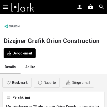
Dizajner Grafik Orion Construction
Dërgo email
Details
Apliko
Bookmark
Raporto
Dërgo email
Përshkrimi
Me më shumë se 23 vite përvojë,
Orion Construction
njihet si