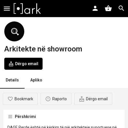
Arkitekte në showroom
Dërgo email
Details
Apliko
Bookmark
Raporto
Dërgo email
Përshkrimi
DAGE Perde
është në kërkim të një
arkitekteje
suportuese në