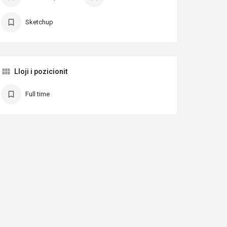
Sketchup
Lloji i pozicionit
Full time