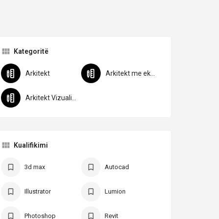
Kategoritë
Arkitekt
Arkitekt me eksperiencë
Arkitekt Vizualizues
Kualifikimi
3d max
Autocad
Illustrator
Lumion
Photoshop
Revit