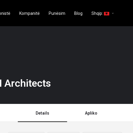
arrow_drop_down
onistë
Kompanitë
Punësim
Blog
Shqip:
 Architects
Details
Apliko