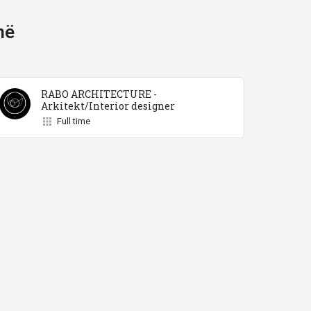
në
RABO ARCHITECTURE -
Arkitekt/Interior designer
Full time