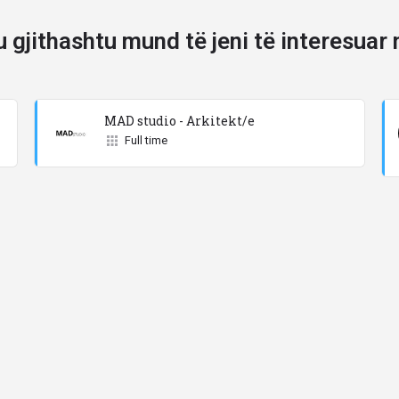
u gjithashtu mund të jeni të interesuar 
MAD studio - Arkitekt/e
Full time