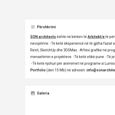
Përshkrimi
SON architects
është në kërkim të
Arkitekt/e
të për
nevojshme: -Të ketë eksperiencë në të gjitha fazat 
Revit, SketchUp dhe 3DSMax. -Aftësi grafike në progr
menaxhimin e projekteve. -Të ketë etikë pune. -Të j
-Të ketë njohuri për animimet në programe si Lumi
Portfolio
(deri 15 Mb) në adresën:
info@sonarchite
Galeria