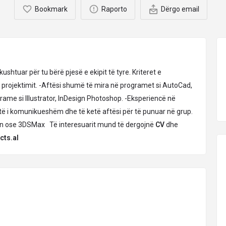
Bookmark
Raporto
Dërgo email
kushtuar për tu bërë pjesë e ekipit të tyre. Kriteret e
e projektimit. -Aftësi shumë të mira në programet si AutoCad,
ame si Illustrator, InDesign Photoshop. -Eksperiencë në
etë i komunikueshëm dhe të ketë aftësi për të punuar në grup.
on ose 3DSMax Të interesuarit mund të dergojnë
CV
dhe
cts.al