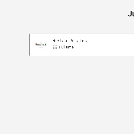
J
Re/Lab - Arkitekt
Full time