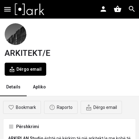
ARKITEKT/E
Dërgo email
Details
Apliko
Bookmark
Raporto
Dërgo email
Përshkrimi
ARKIPLAN Studio
është në kërkim të një
arkitekt/e
me kohë të