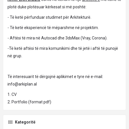
plotë duke plotësuar kërkesat si më poshtë:
- Të ketë përfunduar studimet për Arkitekturë.
- Të ketë eksperiencë të mëparshme në projektim.
- Aftësi të mira në Autocad dhe 3dsMax (Vray, Corona).
-Të ketë aftësi të mira komunikimi dhe të jetë i aftë të punojë
në grup.
Të interesuarit të dërgojnë aplikimet e tyre në e-mail:
info@arkiplan.al
1. CV
2. Portfolio (format pdf)
Kategoritë