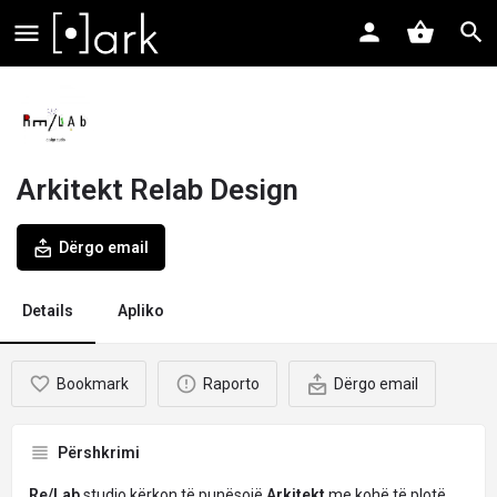
Arkitekt Relab Design
Dërgo email
Details
Apliko
Bookmark
Raporto
Dërgo email
Përshkrimi
Re/Lab
studio kërkon të punësojë
Arkitekt
me kohë të plotë.