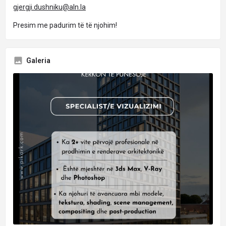
gjergji.dushniku@aln.la
Presim me padurim të të njohim!
Galeria