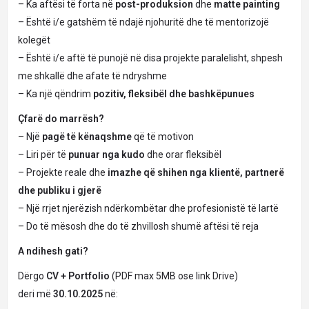
– Ka aftësi të forta në
post-produksion
dhe
matte painting
– Është i/e gatshëm të ndajë njohuritë dhe të mentorizojë
kolegët
– Është i/e aftë të punojë në disa projekte paralelisht, shpesh
me shkallë dhe afate të ndryshme
– Ka një qëndrim
pozitiv, fleksibël dhe bashkëpunues
Çfarë do marrësh?
– Një
pagë të kënaqshme
që të motivon
– Liri për të
punuar nga kudo
dhe orar fleksibël
– Projekte reale dhe
imazhe që shihen nga klientë, partnerë
dhe publiku i gjerë
– Një rrjet njerëzish ndërkombëtar dhe profesionistë të lartë
– Do të mësosh dhe do të zhvillosh shumë aftësi të reja
A ndihesh gati?
Dërgo
CV + Portfolio
(PDF max 5MB ose link Drive)
deri më
30.10.2025
në: