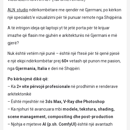
ALN studio
ndërkombëtare me qendër në Gjermani, po kërkon
një specialist/e vizualizimi për të punuar remote nga Shqipëria.
A të intrigon ideja që laptopi yt të jetë porta për të krijuar
imazhe që flasin me gjuhën e arkitekturës në Gjermani e më
gjerë?
Nuk është vetëm një punë – është një ftesë për të qenë pjesë
e një ekipi ndërkombëtar prej
60+
vetash që punon me pasion,
nga
Gjermania, Italia
e deri në Shqipëri.
Po kërkojmë dikë që:
– Ka
2+ vite përvojë profesionale
në prodhimin e renderave
arkitektonikë
– Është mjeshtër në
3ds Max, V-Ray dhe Photoshop
– Ka njohuri të avancuara mbi
modele, tekstura, shading,
scene management, compositing dhe post-production
– Njohja e mjeteve
AI (p.sh. ComfyUI)
është një avantazh