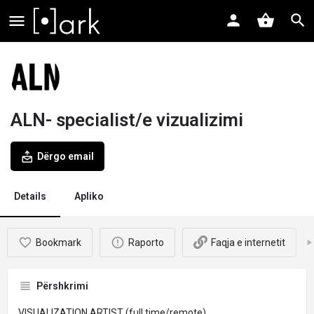
ALN- specialist/e vizualizimi
Dërgo email
Details
Apliko
Bookmark
Raporto
Faqja e internetit
Përshkrimi
VISUALIZATION ARTIST (full time/remote)