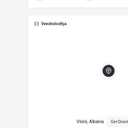
Vendndodhja
Vlorë, Albania
Get Direc