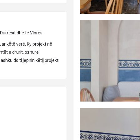
 Durrësit dhe të Vlorës.
uar këtë verë. Ky projekt në
ntët e drurit, ozhure
ashku do ti jepnin këtij projekti