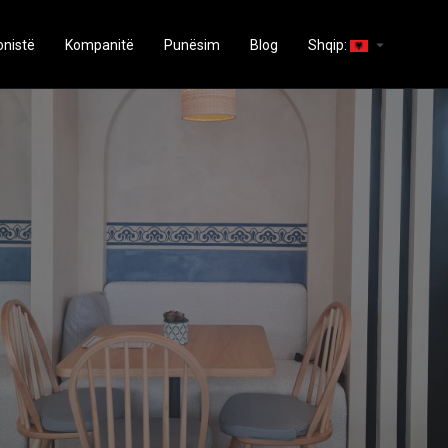
arrow_drop_down
onistë
Kompanitë
Punësim
Blog
Shqip: