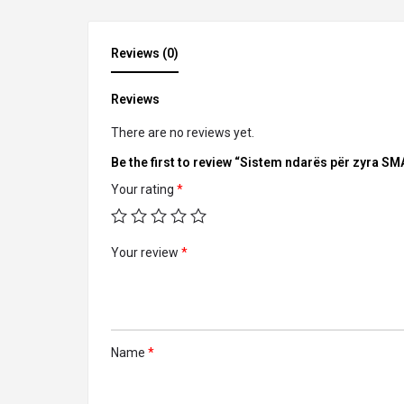
Reviews (0)
Reviews
There are no reviews yet.
Be the first to review “Sistem ndarës për zyra S
Your rating
*
Your review
*
Name
*