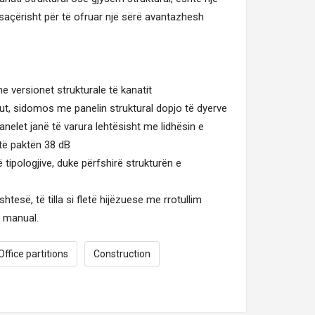
osaçërisht për të ofruar një sërë avantazhesh
 versionet strukturale të kanatit
lut, sidomos me panelin struktural dopjo të dyerve
panelet janë të varura lehtësisht me lidhësin e
 të paktën 38 dB
 tipologjive, duke përfshirë strukturën e
shtesë, të tilla si fletë hijëzuese me rrotullim
m manual.
Office partitions
Construction