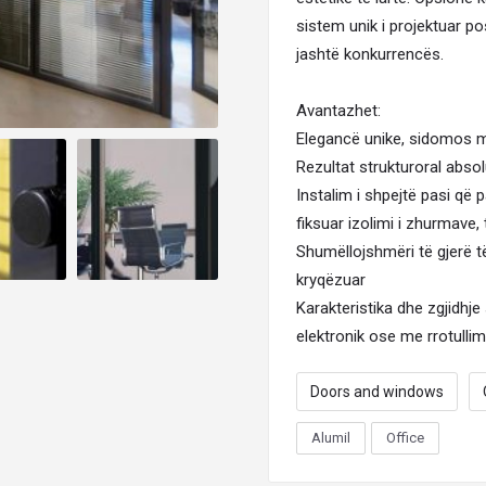
sistem
unik i projektuar p
jashtë konkurrencës.
Avantazhet:
Elegancë unike, sidomos me
Rezultat strukturoral abso
Instalim i shpejtë pasi që 
fiksuar izolimi i zhurmave,
Shumëllojshmëri të gjerë të
kryqëzuar
Karakteristika dhe zgjidhje 
elektronik ose me rrotulli
Doors and windows
Alumil
Office