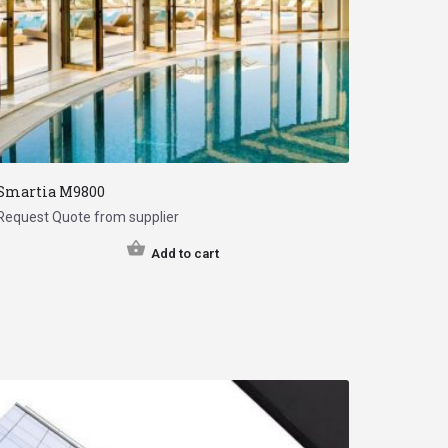
Smartia Μ9800
Request Quote from supplier
Add to cart