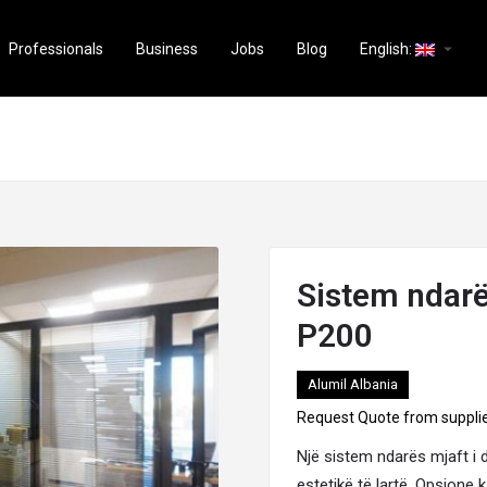
arrow_drop_down
Professionals
Business
Jobs
Blog
English:
Sistem ndar
P200
Alumil Albania
Request Quote from suppli
Një
sistem
ndarës mjaft i 
estetikë të lartë. Opsione 