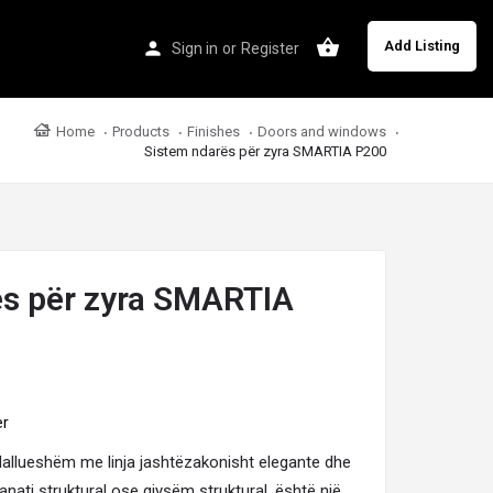
Add Listing
Sign in
or
Register
Home
Products
Finishes
Doors and windows
Sistem ndarës për zyra SMARTIA P200
ës për zyra SMARTIA
er
dallueshëm me linja jashtëzakonisht elegante dhe
kanati struktural ose gjysëm struktural, është një