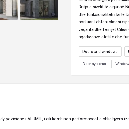
Rritja e nivelit të sigurisë N
dhe funksionaliteti i lartë 
harkuar Lehtësi aksesi sip
veçanta dhe fëmijët Cilësi e
ngarkesave statike dhe funk
Doors and windows
Door systems
Window
dy pozicione i ALUMIL, i cili kombinon performancat e shkëlqyera izol