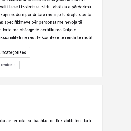
iveli i lartë i izolimit të zërit Lehtësia e përdorimit
Dizajn modern për dritare me linjë të drejtë ose të
as specifikimeve për personat me nevoja të
 lartë me shfaqje të certifikuara Rritja e
sionaliteti në rast të kushteve të rënda të motit
Uncategorized
 systems
uese termike së bashku me fleksibilitetin e lartë