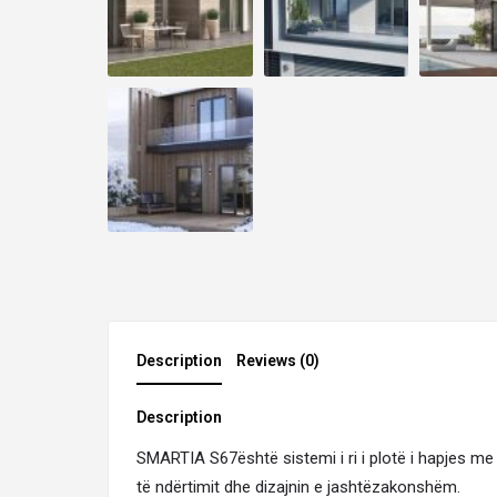
Description
Reviews (0)
Description
SMARTIA S67është sistemi i ri i plotë i hapjes me 
të ndërtimit dhe dizajnin e jashtëzakonshëm.