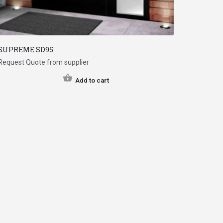
SUPREME SD95
Request Quote from supplier
Add to cart