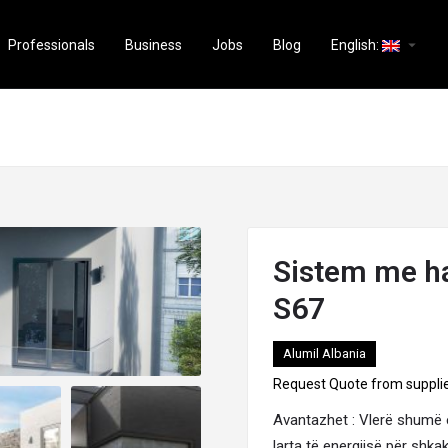
arrow_drop_down
Professionals
Business
Jobs
Blog
English:
Sistem me ha
S67
Alumil Albania
Request Quote from suppli
Avantazhet : Vlerë shumë e
larta të energjisë për shkak