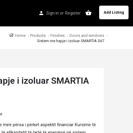
Add Listing
Sign in
or
Register
Home
Products
Finishes
Doors and windows
Sistem me hapje i izoluar SMARTIA S67
pje i izoluar SMARTIA
er
 mirë përsa i përket aspektit financiar Kursime të
 të efikasitetit të lartë të energjisë në sistem