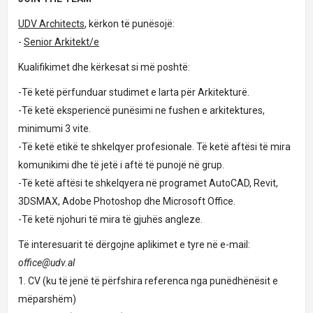
UDV Architects
, kërkon të punësojë:
-
Senior Arkitekt/e
Kualifikimet dhe kërkesat si më poshtë:
-Të ketë përfunduar studimet e larta për Arkitekturë.
-Të ketë eksperiencë punësimi ne fushen e arkitektures,
minimumi 3 vite.
-Të ketë etikë te shkelqyer profesionale. Të ketë aftësi të mira
komunikimi dhe të jetë i aftë të punojë në grup.
-Të ketë aftësi te shkelqyera në programet AutoCAD, Revit,
3DSMAX, Adobe Photoshop dhe Microsoft Office.
-Të ketë njohuri të mira të gjuhës angleze.
Të interesuarit të dërgojne aplikimet e tyre në e-mail:
office@udv.al
1. CV (ku të jenë të përfshira referenca nga punëdhënësit e
mëparshëm)