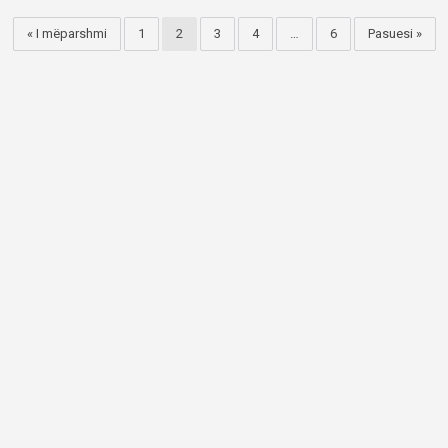
« I mëparshmi
1
2
3
4
…
6
Pasuesi »