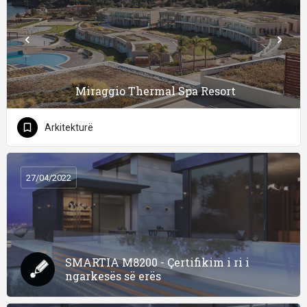
Miraggio Thermal Spa Resort
Arkitekturë
27/04/2022
SMARTIA M8200 - Çertifikim i ri i
ngarkesës së erës