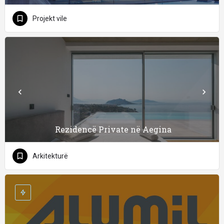
Projekt vile
Rezidencë Private në Aegina
Arkitekturë