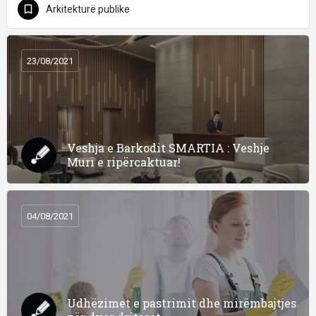
Arkitekturë publike
23/08/2021
Veshja e Barkodit SMARTIA : Veshje
Muri e ripërcaktuar!
04/08/2021
Udhëzimet e pastrimit dhe mirëmbajtjes