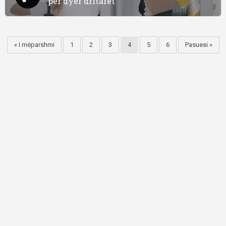
për dyer dritaret
« I mëparshmi
1
2
3
4
5
6
Pasuesi »