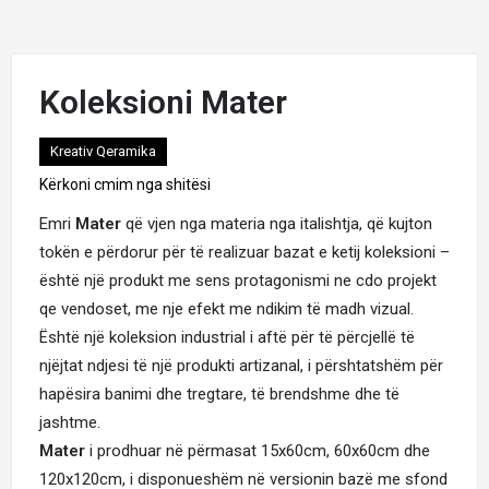
Koleksioni Mater
Kreativ Qeramika
Kërkoni cmim nga shitësi
Emri
Mater
që vjen nga materia nga italishtja, që kujton
tokën e përdorur për të realizuar bazat e ketij koleksioni –
është një produkt me sens protagonismi ne cdo projekt
qe vendoset, me nje efekt me ndikim të madh vizual.
Është një koleksion industrial i aftë për të përcjellë të
njëjtat ndjesi të një produkti artizanal, i përshtatshëm për
hapësira banimi dhe tregtare, të brendshme dhe të
jashtme.
Mater
i prodhuar në përmasat 15x60cm, 60x60cm dhe
120x120cm, i disponueshëm në versionin bazë me sfond