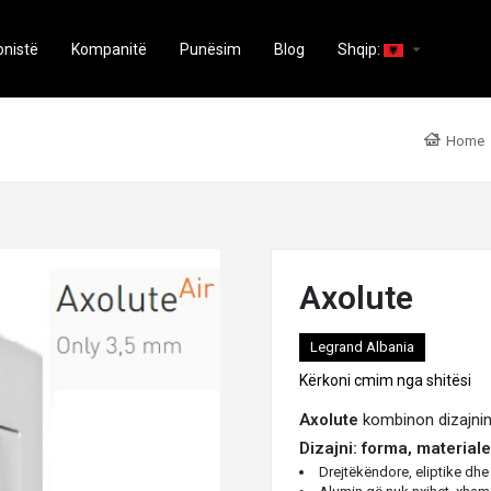
arrow_drop_down
onistë
Kompanitë
Punësim
Blog
Shqip:
Home
Axolute
Legrand Albania
Kërkoni cmim nga shitësi
Axolute
kombinon dizajnin
Dizajni: forma, materiale,
Drejtëkëndore, eliptike dhe