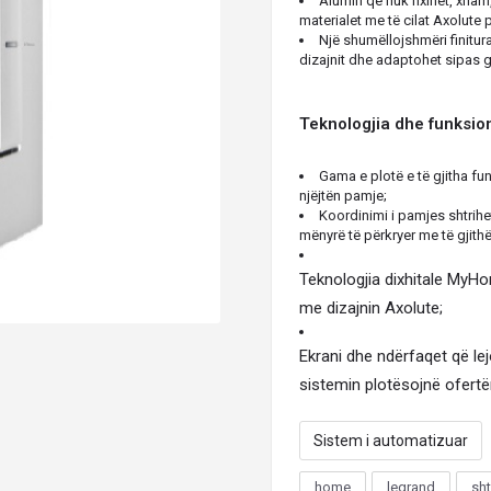
Alumin që nuk nxihet, xham, 
materialet me të cilat Axolute
Një shumëllojshmëri finitur
dizajnit dhe adaptohet sipas g
Teknologjia dhe funksio
Gama e plotë e të gjitha fu
njëjtën pamje;
Koordinimi i pamjes shtrihet
mënyrë të përkryer me të gjithë
Teknologjia dixhitale MyHo
me dizajnin Axolute;
Ekrani dhe ndërfaqet që l
sistemin plotësojnë ofertë
Sistem i automatizuar
home
legrand
sht