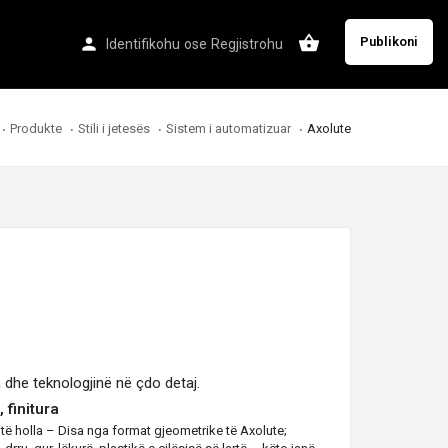
Publikoni
Identifikohu
ose
Regjistrohu
Produkte
Stili i jetesës
Sistem i automatizuar
Axolute
 dhe teknologjinë në çdo
detaj
.
 finitura
 të holla – Disa nga format gjeometrike të Axolute;