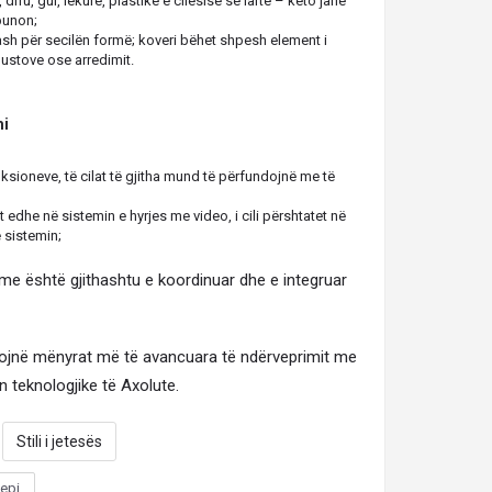
drru, gur, lëkurë, plastikë e cilësisë së lartë – këto janë
 punon;
ash për secilën formë; koveri bëhet shpesh element i
ustove ose arredimit.
ni
nksioneve, të cilat të gjitha mund të përfundojnë me të
 edhe në sistemin e hyrjes me video, i cili përshtatet në
 sistemin;
me është gjithashtu e koordinuar dhe e integruar
ejojnë mënyrat më të avancuara të ndërveprimit me
n teknologjike të Axolute.
Stili i jetesës
epi