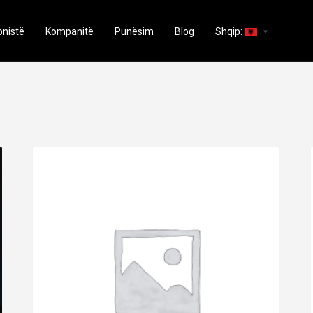
arrow_drop_down
onistë
Kompanitë
Punësim
Blog
Shqip: