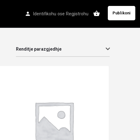
Publikoni
Identifikohu
ose
Regjistrohu
Renditje parazgjedhje