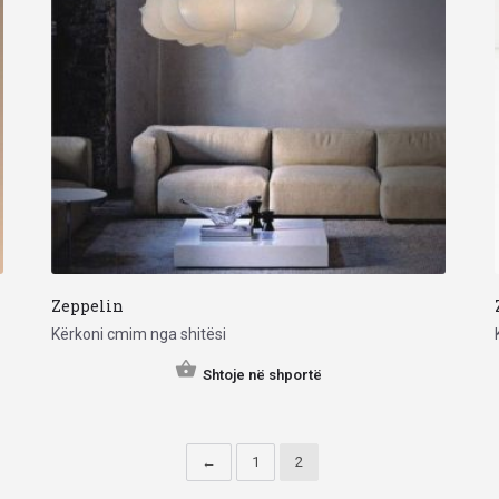
Zeppelin
Kërkoni cmim nga shitësi
Shtoje në shportë
←
1
2