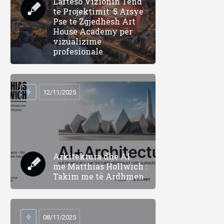
Lartëso Vizionin Tënd
të Projektimit: 5 Arsye
Pse të Zgjedhësh Art
House Academy për
vizualizime
profesionale
12/11/2025
Arkitektura dhe AI
me Matthias Hollwich :
Takim me të Ardhmen
08/11/2025