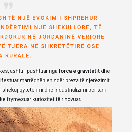
ËSHTË NJË EVOKIM I SHPREHUR
 NDËRTIMI NJË SHEKULLORE, TË
ËRDORUR NË JORDANINË VERIORE
TË TJERA NË SHKRETËTIRË OSE
A RURALE.
okës, ashtu i pushtuar nga
forca e gravitetit
dhe
manifestuar marrëdhënien ndër breza të njerëzimit
 shekuj qytetërimi dhe industrializimi por tani
ke frymëzuar kuriozitet të rinovuar.