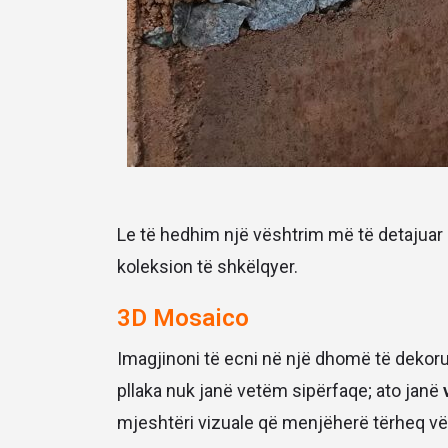
Le të hedhim një vështrim më të detajuar
koleksion të shkëlqyer.
3D Mosaico
Imagjinoni të ecni në një dhomë të dekor
pllaka nuk janë vetëm sipërfaqe; ato janë
mjeshtëri vizuale që menjëherë tërheq vë