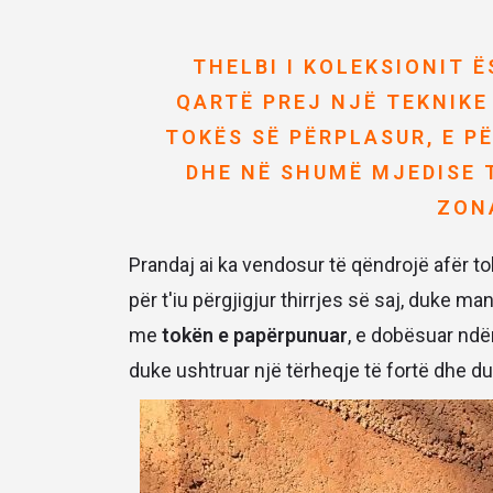
THELBI I KOLEKSIONIT 
QARTË PREJ NJË TEKNIKE
TOKËS SË PËRPLASUR, E P
DHE NË SHUMË MJEDISE 
ZON
Prandaj ai ka vendosur të qëndrojë afër t
për t'iu përgjigjur thirrjes së saj, duke 
me
tokën e papërpunuar
, e dobësuar ndër
duke ushtruar një tërheqje të fortë dhe du