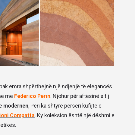
, pak emra shpërthejnë një ndjenjë të elegancës
hme me
Federico Perin
. Njohur për aftësinë e tij
e
modernen
, Peri ka shtyrë përsëri kufijtë e
ioni Compatta
. Ky koleksion është një dëshmi e
tetikës.