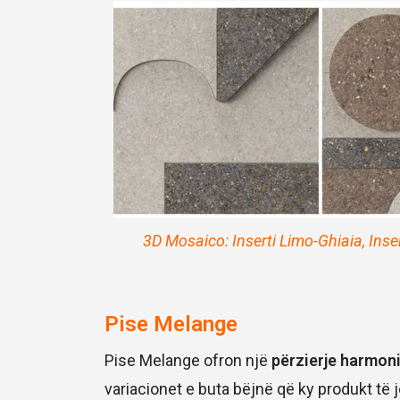
3D Mosaico: Inserti Limo-Ghiaia, Inse
Pise Melange
Pise Melange ofron një
përzierje harmon
variacionet e buta bëjnë që ky produkt të