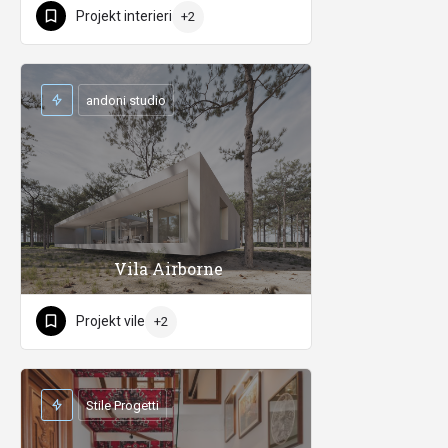
Projekt interieri
+2
andoni studio
Vila Airborne
Projekt vile
+2
Stile Progetti