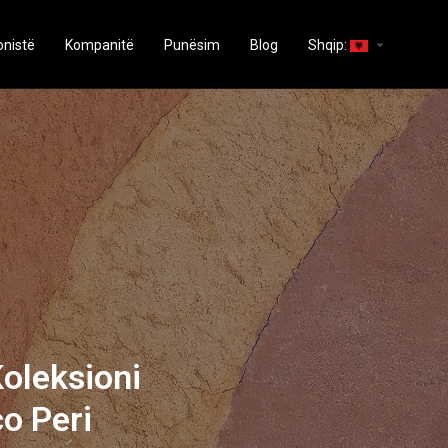
arrow_drop_down
onistë
Kompanitë
Punësim
Blog
Shqip:
Koleksioni
o Peri