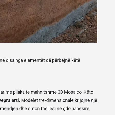
 në disa nga elementët që përbëjnë këtë
uar me pllaka të mahnitshme 3D Mosaico. Këto
vepra arti.
Modelet tre-dimensionale krijojnë një
mendjen dhe shton thellësi në çdo hapësirë.