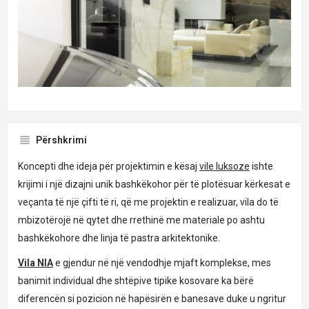
Përshkrimi
Koncepti dhe ideja për projektimin e kësaj
vile luksoze
ishte
krijimi i një dizajni unik bashkëkohor për të plotësuar kërkesat e
veçanta të një çifti të ri, që me projektin e realizuar, vila do të
mbizotërojë në qytet dhe rrethinë me materiale po ashtu
bashkëkohore dhe linja të pastra arkitektonike.
Vila NIA
e gjendur në një vendodhje mjaft komplekse, mes
banimit individual dhe shtëpive tipike kosovare ka bërë
diferencën si pozicion në hapësirën e banesave duke u ngritur