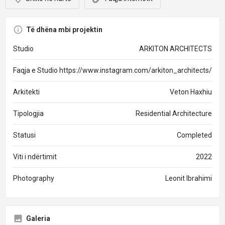
Të dhëna mbi projektin
Studio
ARKITON ARCHITECTS
Faqja e Studio
https://www.instagram.com/arkiton_architects/
Arkitekti
Veton Haxhiu
Tipologjia
Residential Architecture
Statusi
Completed
Viti i ndërtimit
2022
Photography
Leonit Ibrahimi
Galeria