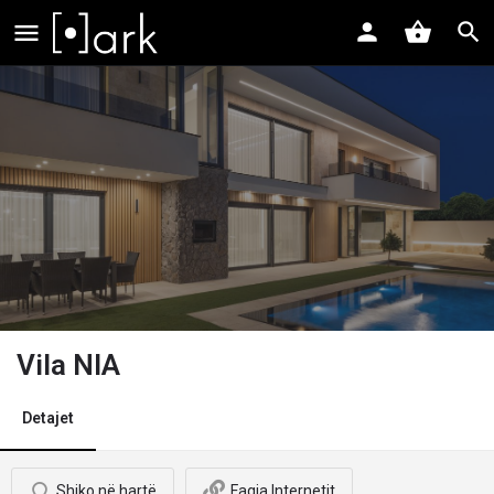
Vila NIA
Detajet
Shiko në hartë
Faqja Internetit