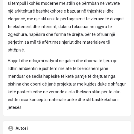
si tempull i kohës moderne me stilin që përmban në vetvete
një arkitekturë bashkëkohore e bazuar në thjeshtësi dhe
elegancë, me një stil unik të përfaqësimit të vlerave të dizajnit
të eksterierit dhe interierit, duke u fokusuar në ngjyra të
zgjedhura, hapësira dhe forma të drejta, për të ofruar një
përjetim sa më të afërt mes njeriut dhe materialeve të
shtëpisë.
Hapjet dhe ndriçimi natyral në galeri dhe dhoma të tjera që
lidhin ambientin e jashtëm me atë të brendshëm janë
menduar që secila hapësirë të ketë pamje të drejtuar nga
pishina dhe oborri që janë projektuar me kujdes duke e shfaqur
këtë pastërti edhe në verandë e cila thekson stilin për të cilin
është nisur koncepti, materiale unike dhe stil bashkëkohor i
jetesës.
Autori