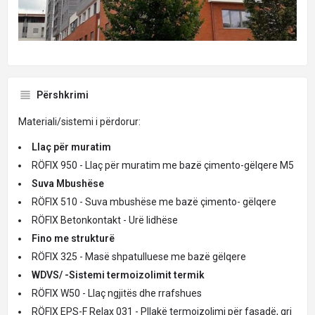
Përshkrimi
Materiali/sistemi i përdorur:
Llaç për muratim
RÖFIX 950 - Llaç për muratim me bazë çimento-gëlqere M5
Suva Mbushëse
RÖFIX 510 - Suva mbushëse me bazë çimento- gëlqere
RÖFIX Betonkontakt - Urë lidhëse
Fino me strukturë
RÖFIX 325 - Masë shpatulluese me bazë gëlqere
WDVS/ -Sistemi termoizolimit termik
RÖFIX W50 - Llaç ngjitës dhe rrafshues
RÖFIX EPS-F Relax 031 - Pllakë termoizolimi për fasadë, gri