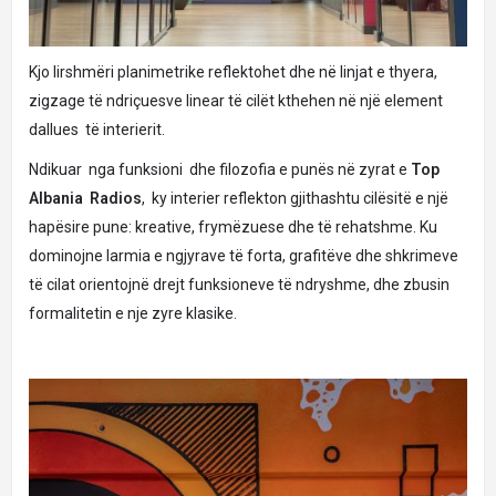
Kjo lirshmëri planimetrike reflektohet dhe në linjat e thyera,
zigzage të ndriçuesve linear të cilët kthehen në një element
dallues të interierit.
Ndikuar nga funksioni dhe filozofia e punës në zyrat e
Top
Albania Radios
, ky interier reflekton gjithashtu cilësitë e një
hapësire pune: kreative, frymëzuese dhe të rehatshme. Ku
dominojne larmia e ngjyrave të forta, grafitëve dhe shkrimeve
të cilat orientojnë drejt funksioneve të ndryshme, dhe zbusin
formalitetin e nje zyre klasike.