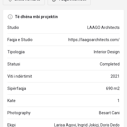
Të dhëna mbi projektin
Studio
LAAGO Architects
Faqja e Studio
https://laagoarchitects.com/
Tipologjia
Interior Design
Statusi
Completed
Viti i ndërtimit
2021
Sipërfaqja
690 m2
Kate
1
Photography
Besart Cani
Ekipi
Larisa Agovi, Ingrid Jokiçi, Doris Dedo