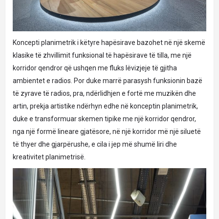
Koncepti planimetrik i këtyre hapësirave bazohet në një skemë
klasike të zhvillimit funksional të hapësirave të tilla, me një
korridor qendror që ushqen me fluks lëvizjeje të gjitha
ambientet e radios. Por duke marrë parasysh funksionin bazë
të zyrave të radios, pra, ndërlidhjen e fortë me muzikën dhe
artin, prekja artistike ndërhyn edhe në konceptin planimetrik,
duke e transformuar skemen tipike me një korridor qendror,
nga një formë lineare gjatësore, në një korridor më një siluetë
të thyer dhe gjarpërushe, e cila i jep më shumë liri dhe
kreativitet planimetrisë.