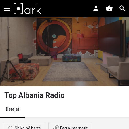
Top Albania Radio
Detajet
Shiko në hartë
Faqja Internetit